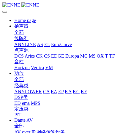
Home page
扬声器
全部
线阵列
ANYLINE
AS
EL
EuroCurve
点声源
DCS
Aries
CK
CS
EDGE
Europa
MC
MS
QX
T
TF
音柱
Horizon
Vertica
VM
功放
全部
经典类
ANYPOWER
CA
EA
EP
KA
KC
KE
DSP类
ED
ema
MPS
定压类
IST
Dante AV
全部
AV over IP 网络传输设备