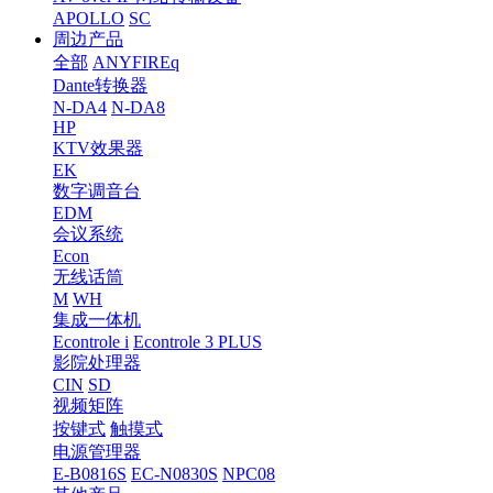
APOLLO
SC
周边产品
全部
ANYFIREq
Dante转换器
N-DA4
N-DA8
HP
KTV效果器
EK
数字调音台
EDM
会议系统
Econ
无线话筒
M
WH
集成一体机
Econtrole i
Econtrole 3 PLUS
影院处理器
CIN
SD
视频矩阵
按键式
触摸式
电源管理器
E-B0816S
EC-N0830S
NPC08