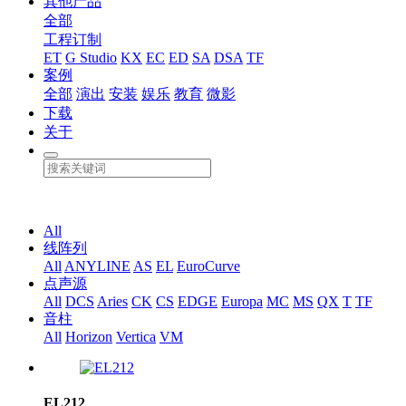
其他产品
全部
工程订制
ET
G Studio
KX
EC
ED
SA
DSA
TF
案例
全部
演出
安装
娱乐
教育
微影
下载
关于
All
线阵列
All
ANYLINE
AS
EL
EuroCurve
点声源
All
DCS
Aries
CK
CS
EDGE
Europa
MC
MS
QX
T
TF
音柱
All
Horizon
Vertica
VM
EL212