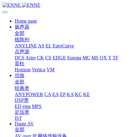
Home page
扬声器
全部
线阵列
ANYLINE
AS
EL
EuroCurve
点声源
DCS
Aries
CK
CS
EDGE
Europa
MC
MS
QX
T
TF
音柱
Horizon
Vertica
VM
功放
全部
经典类
ANYPOWER
CA
EA
EP
KA
KC
KE
DSP类
ED
ema
MPS
定压类
IST
Dante AV
全部
AV over IP 网络传输设备