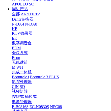
APOLLO
SC
周边产品
全部
ANYFIREq
Dante转换器
N-DA4
N-DA8
HP
KTV效果器
EK
数字调音台
EDM
会议系统
Econ
无线话筒
M
WH
集成一体机
Econtrole i
Econtrole 3 PLUS
影院处理器
CIN
SD
视频矩阵
按键式
触摸式
电源管理器
E-B0816S
EC-N0830S
NPC08