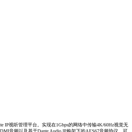
e IP视听管理平台。实现在1Gbps的网络中传输4K/60Hz视觉无
频以及基于Dante Audio IP构架下的AES67音频协议，可