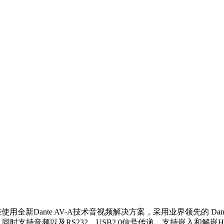
使用全新Dante AV-A技术音视频解决方案，采用业界领先的 Dant
支持音频以及RS232，USB2.0信号传递。支持嵌入和解嵌HDMI音