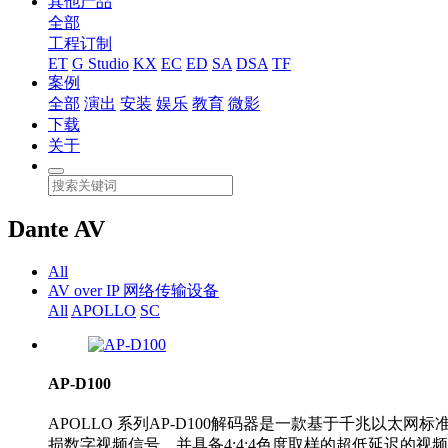
其他产品
全部
工程订制
ET
G Studio
KX
EC
ED
SA
DSA
TF
案例
全部
演出
安装
娱乐
教育
微影
下载
关于
Dante AV
All
AV over IP 网络传输设备
All
APOLLO
SC
AP-D100
APOLLO 系列AP-D100解码器是一款基于千兆以太网标准
损数字视频信号，并具备4:4:4色度取样的超低延迟的视频,同时