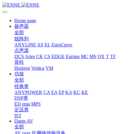
Home page
扬声器
全部
线阵列
ANYLINE
AS
EL
EuroCurve
点声源
DCS
Aries
CK
CS
EDGE
Europa
MC
MS
QX
T
TF
音柱
Horizon
Vertica
VM
功放
全部
经典类
ANYPOWER
CA
EA
EP
KA
KC
KE
DSP类
ED
ema
MPS
定压类
IST
Dante AV
全部
AV over IP 网络传输设备