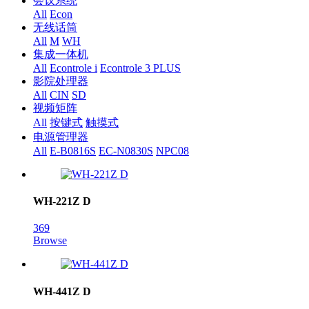
会议系统
All
Econ
无线话筒
All
M
WH
集成一体机
All
Econtrole i
Econtrole 3 PLUS
影院处理器
All
CIN
SD
视频矩阵
All
按键式
触摸式
电源管理器
All
E-B0816S
EC-N0830S
NPC08
WH-221Z D
369
Browse
WH-441Z D