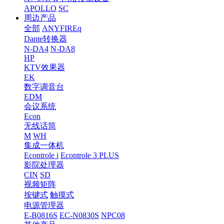
APOLLO
SC
周边产品
全部
ANYFIREq
Dante转换器
N-DA4
N-DA8
HP
KTV效果器
EK
数字调音台
EDM
会议系统
Econ
无线话筒
M
WH
集成一体机
Econtrole i
Econtrole 3 PLUS
影院处理器
CIN
SD
视频矩阵
按键式
触摸式
电源管理器
E-B0816S
EC-N0830S
NPC08