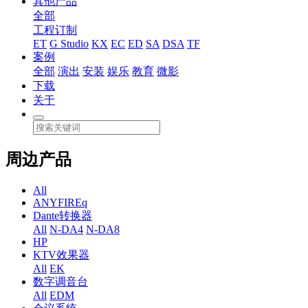
其他产品
全部
工程订制
ET
G Studio
KX
EC
ED
SA
DSA
TF
案例
全部
演出
安装
娱乐
教育
微影
下载
关于
周边产品
All
ANYFIREq
Dante转换器
All
N-DA4
N-DA8
HP
KTV效果器
All
EK
数字调音台
All
EDM