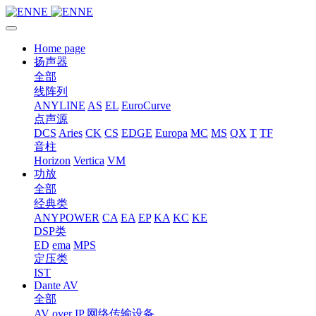
Home page
扬声器
全部
线阵列
ANYLINE
AS
EL
EuroCurve
点声源
DCS
Aries
CK
CS
EDGE
Europa
MC
MS
QX
T
TF
音柱
Horizon
Vertica
VM
功放
全部
经典类
ANYPOWER
CA
EA
EP
KA
KC
KE
DSP类
ED
ema
MPS
定压类
IST
Dante AV
全部
AV over IP 网络传输设备