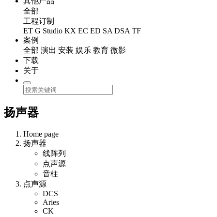
其他产品
全部
工程订制
ET
G Studio
KX
EC
ED
SA
DSA
TF
案例
全部
演出
安装
娱乐
教育
微影
下载
关于
扬声器
Home page
扬声器
线阵列
点声源
音柱
点声源
DCS
Aries
CK