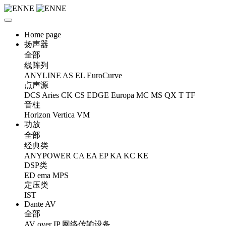
Home page
扬声器
全部
线阵列
ANYLINE
AS
EL
EuroCurve
点声源
DCS
Aries
CK
CS
EDGE
Europa
MC
MS
QX
T
TF
音柱
Horizon
Vertica
VM
功放
全部
经典类
ANYPOWER
CA
EA
EP
KA
KC
KE
DSP类
ED
ema
MPS
定压类
IST
Dante AV
全部
AV over IP 网络传输设备