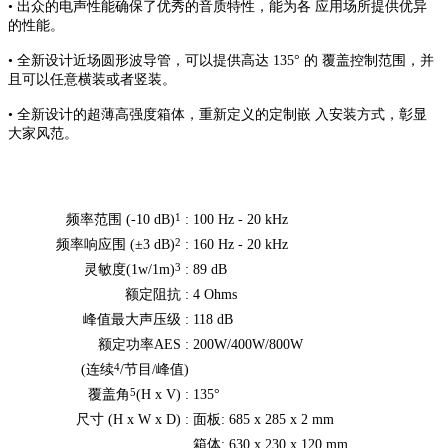
• 出众的电声性能确保了优秀的音质特性，能为各 应用场所提供优异
的性能。
• 全新设计近场圆形波导管，可以提供高达 135° 的 覆盖控制范围，并
且可以任意横装或者竖装。
• 全新设计的超薄高强度箱体，重新定义的定制嵌 入安装方式，彰显
大家风范。
1
频率范围 (-10 dB)
:
100 Hz - 20 kHz
2
频率响应围 (±3 dB)
:
160 Hz - 20 kHz
3
灵敏度(1w/1m)
:
89 dB
额定阻抗 :
4 Ohms
峰值最大声压级 :
118 dB
额定功率AES :
200W/400W/800W
4
(连续
/节目/峰值)
5
覆盖角
(H x V) :
135°
尺寸 (H x W x D) :
面板: 685 x 285 x 2 mm
箱体: 630 x 230 x 120 mm