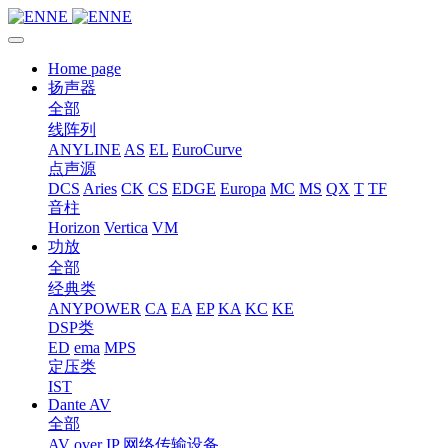
Home page
扬声器
全部
线阵列
ANYLINE
AS
EL
EuroCurve
点声源
DCS
Aries
CK
CS
EDGE
Europa
MC
MS
QX
T
TF
音柱
Horizon
Vertica
VM
功放
全部
经典类
ANYPOWER
CA
EA
EP
KA
KC
KE
DSP类
ED
ema
MPS
定压类
IST
Dante AV
全部
AV over IP 网络传输设备