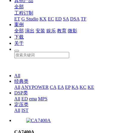
其他产品
全部
工程订制
ET
G Studio
KX
EC
ED
SA
DSA
TF
案例
全部
演出
安装
娱乐
教育
微影
下载
关于
All
经典类
All
ANYPOWER
CA
EA
EP
KA
KC
KE
DSP类
All
ED
ema
MPS
定压类
All
IST
CA7400A