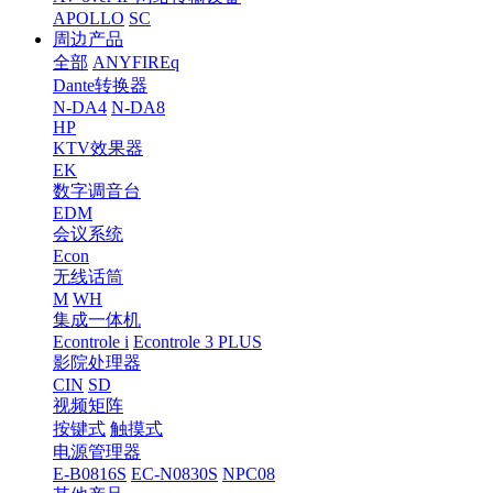
APOLLO
SC
周边产品
全部
ANYFIREq
Dante转换器
N-DA4
N-DA8
HP
KTV效果器
EK
数字调音台
EDM
会议系统
Econ
无线话筒
M
WH
集成一体机
Econtrole i
Econtrole 3 PLUS
影院处理器
CIN
SD
视频矩阵
按键式
触摸式
电源管理器
E-B0816S
EC-N0830S
NPC08