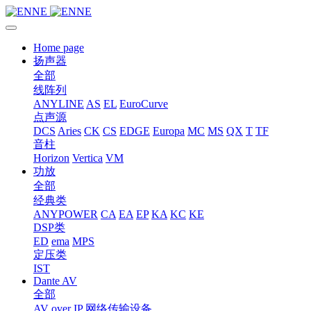
Home page
扬声器
全部
线阵列
ANYLINE
AS
EL
EuroCurve
点声源
DCS
Aries
CK
CS
EDGE
Europa
MC
MS
QX
T
TF
音柱
Horizon
Vertica
VM
功放
全部
经典类
ANYPOWER
CA
EA
EP
KA
KC
KE
DSP类
ED
ema
MPS
定压类
IST
Dante AV
全部
AV over IP 网络传输设备