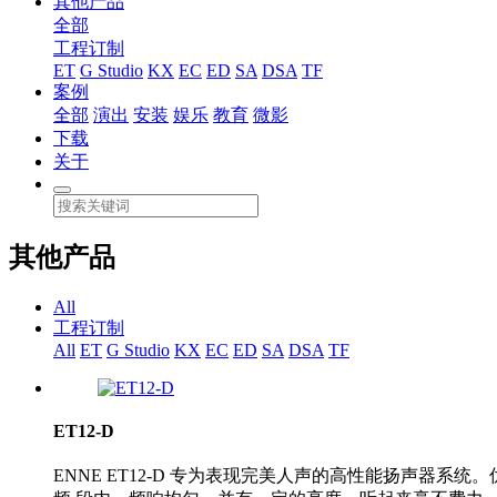
其他产品
全部
工程订制
ET
G Studio
KX
EC
ED
SA
DSA
TF
案例
全部
演出
安装
娱乐
教育
微影
下载
关于
其他产品
All
工程订制
All
ET
G Studio
KX
EC
ED
SA
DSA
TF
ET12-D
ENNE ET12-D 专为表现完美人声的高性能扬声器