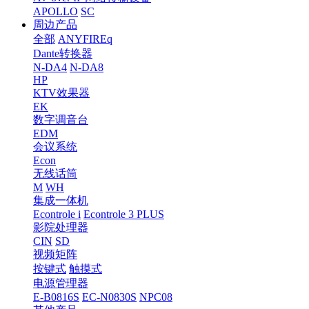
APOLLO
SC
周边产品
全部
ANYFIREq
Dante转换器
N-DA4
N-DA8
HP
KTV效果器
EK
数字调音台
EDM
会议系统
Econ
无线话筒
M
WH
集成一体机
Econtrole i
Econtrole 3 PLUS
影院处理器
CIN
SD
视频矩阵
按键式
触摸式
电源管理器
E-B0816S
EC-N0830S
NPC08