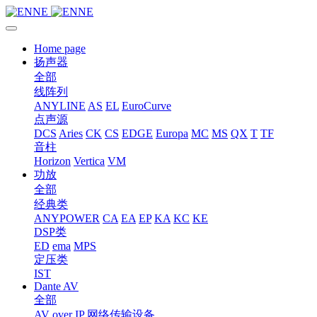
Home page
扬声器
全部
线阵列
ANYLINE
AS
EL
EuroCurve
点声源
DCS
Aries
CK
CS
EDGE
Europa
MC
MS
QX
T
TF
音柱
Horizon
Vertica
VM
功放
全部
经典类
ANYPOWER
CA
EA
EP
KA
KC
KE
DSP类
ED
ema
MPS
定压类
IST
Dante AV
全部
AV over IP 网络传输设备