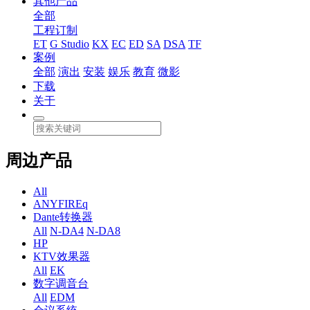
其他产品
全部
工程订制
ET
G Studio
KX
EC
ED
SA
DSA
TF
案例
全部
演出
安装
娱乐
教育
微影
下载
关于
周边产品
All
ANYFIREq
Dante转换器
All
N-DA4
N-DA8
HP
KTV效果器
All
EK
数字调音台
All
EDM