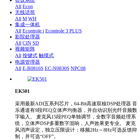
会议系统
All
Econ
无线话筒
All
M
WH
集成一体机
All
Econtrole i
Econtrole 3 PLUS
影院处理器
All
CIN
SD
视频矩阵
All
按键式
触摸式
电源管理器
All
E-B0816S
EC-N0830S
NPC08
EK501
采用最新ADI五系列芯片，64-Bit高速双核DSP处理器 音
乐通道有9段PEQ立体声均衡器，并自动识别光纤音频数
字输入。 麦克风15段PEQ单独调节，全数字音频处理系
统，立体声DSP多重数字混响，人声效果更专业。 麦克
风消声设定，独立压限设计；移频2Hz～8Hz可选反馈抑
制，并可选“OFF”。