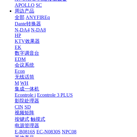
APOLLO
SC
周边产品
全部
ANYFIREq
Dante转换器
N-DA4
N-DA8
HP
KTV效果器
EK
数字调音台
EDM
会议系统
Econ
无线话筒
M
WH
集成一体机
Econtrole i
Econtrole 3 PLUS
影院处理器
CIN
SD
视频矩阵
按键式
触摸式
电源管理器
E-B0816S
EC-N0830S
NPC08