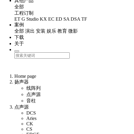
其他产品
全部
工程订制
ET
G Studio
KX
EC
ED
SA
DSA
TF
案例
全部
演出
安装
娱乐
教育
微影
下载
关于
Home page
扬声器
线阵列
点声源
音柱
点声源
DCS
Aries
CK
CS