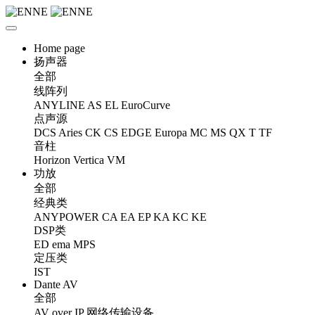
Home page
扬声器
全部
线阵列
ANYLINE
AS
EL
EuroCurve
点声源
DCS
Aries
CK
CS
EDGE
Europa
MC
MS
QX
T
TF
音柱
Horizon
Vertica
VM
功放
全部
经典类
ANYPOWER
CA
EA
EP
KA
KC
KE
DSP类
ED
ema
MPS
定压类
IST
Dante AV
全部
AV over IP 网络传输设备