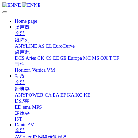
Home page
扬声器
全部
线阵列
ANYLINE
AS
EL
EuroCurve
点声源
DCS
Aries
CK
CS
EDGE
Europa
MC
MS
QX
T
TF
音柱
Horizon
Vertica
VM
功放
全部
经典类
ANYPOWER
CA
EA
EP
KA
KC
KE
DSP类
ED
ema
MPS
定压类
IST
Dante AV
全部
AV over IP 网络传输设备