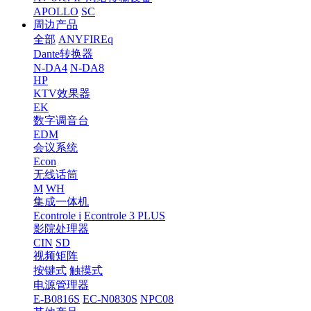
APOLLO
SC
周边产品
全部
ANYFIREq
Dante转换器
N-DA4
N-DA8
HP
KTV效果器
EK
数字调音台
EDM
会议系统
Econ
无线话筒
M
WH
集成一体机
Econtrole i
Econtrole 3 PLUS
影院处理器
CIN
SD
视频矩阵
按键式
触摸式
电源管理器
E-B0816S
EC-N0830S
NPC08