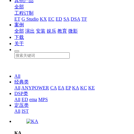
其他产品
全部
工程订制
ET
G Studio
KX
EC
ED
SA
DSA
TF
案例
全部
演出
安装
娱乐
教育
微影
下载
关于
All
经典类
All
ANYPOWER
CA
EA
EP
KA
KC
KE
DSP类
All
ED
ema
MPS
定压类
All
IST
KA