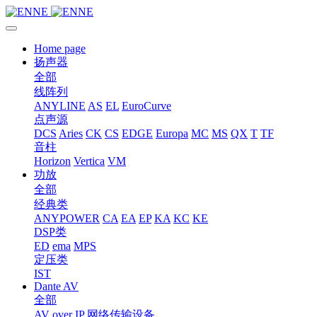
Home page
扬声器
全部
线阵列
ANYLINE
AS
EL
EuroCurve
点声源
DCS
Aries
CK
CS
EDGE
Europa
MC
MS
QX
T
TF
音柱
Horizon
Vertica
VM
功放
全部
经典类
ANYPOWER
CA
EA
EP
KA
KC
KE
DSP类
ED
ema
MPS
定压类
IST
Dante AV
全部
AV over IP 网络传输设备