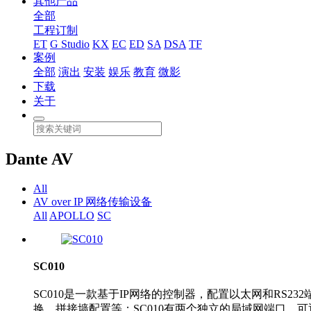
其他产品
全部
工程订制
ET
G Studio
KX
EC
ED
SA
DSA
TF
案例
全部
演出
安装
娱乐
教育
微影
下载
关于
Dante AV
All
AV over IP 网络传输设备
All
APOLLO
SC
SC010
SC010是一款基于IP网络的控制器，配置以太网和RS
换、拼接墙配置等；SC010有两个独立的局域网端口，