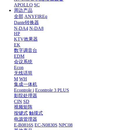
APOLLO
SC
周边产品
全部
ANYFIREq
Dante转换器
N-DA4
N-DA8
HP
KTV效果器
EK
数字调音台
EDM
会议系统
Econ
无线话筒
M
WH
集成一体机
Econtrole i
Econtrole 3 PLUS
影院处理器
CIN
SD
视频矩阵
按键式
触摸式
电源管理器
E-B0816S
EC-N0830S
NPC08