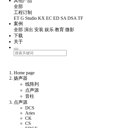
其他产品
全部
工程订制
ET
G Studio
KX
EC
ED
SA
DSA
TF
案例
全部
演出
安装
娱乐
教育
微影
下载
关于
Home page
扬声器
线阵列
点声源
音柱
点声源
DCS
Aries
CK
CS