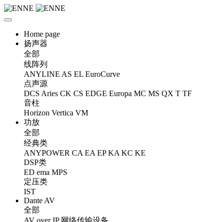
Home page
扬声器
全部
线阵列
ANYLINE
AS
EL
EuroCurve
点声源
DCS
Aries
CK
CS
EDGE
Europa
MC
MS
QX
T
TF
音柱
Horizon
Vertica
VM
功放
全部
经典类
ANYPOWER
CA
EA
EP
KA
KC
KE
DSP类
ED
ema
MPS
定压类
IST
Dante AV
全部
AV over IP 网络传输设备