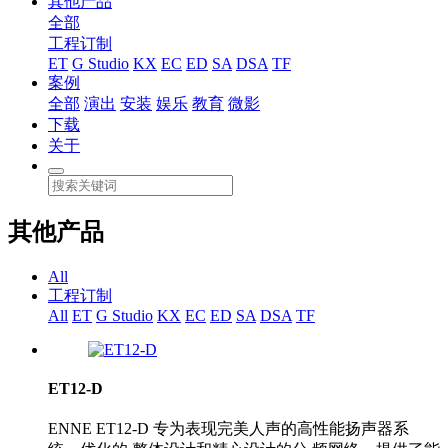
其他产品
全部
工程订制
ET
G Studio
KX
EC
ED
SA
DSA
TF
案例
全部
演出
安装
娱乐
教育
微影
下载
关于
其他产品
All
工程订制
All
ET
G Studio
KX
EC
ED
SA
DSA
TF
ET12-D
ENNE ET12-D 专为表现完美人声的高性能扬声器系