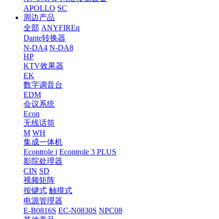
APOLLO
SC
周边产品
全部
ANYFIREq
Dante转换器
N-DA4
N-DA8
HP
KTV效果器
EK
数字调音台
EDM
会议系统
Econ
无线话筒
M
WH
集成一体机
Econtrole i
Econtrole 3 PLUS
影院处理器
CIN
SD
视频矩阵
按键式
触摸式
电源管理器
E-B0816S
EC-N0830S
NPC08