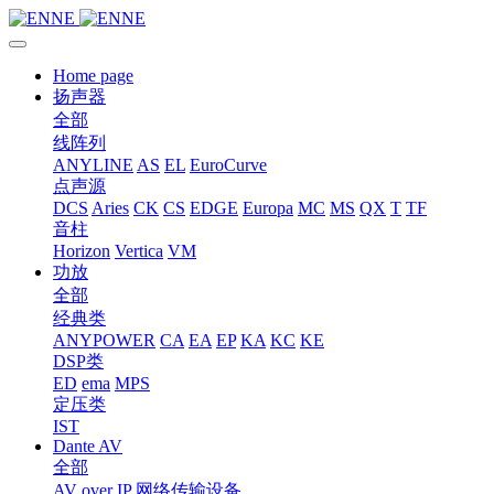
Home page
扬声器
全部
线阵列
ANYLINE
AS
EL
EuroCurve
点声源
DCS
Aries
CK
CS
EDGE
Europa
MC
MS
QX
T
TF
音柱
Horizon
Vertica
VM
功放
全部
经典类
ANYPOWER
CA
EA
EP
KA
KC
KE
DSP类
ED
ema
MPS
定压类
IST
Dante AV
全部
AV over IP 网络传输设备