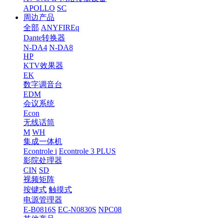
APOLLO
SC
周边产品
全部
ANYFIREq
Dante转换器
N-DA4
N-DA8
HP
KTV效果器
EK
数字调音台
EDM
会议系统
Econ
无线话筒
M
WH
集成一体机
Econtrole i
Econtrole 3 PLUS
影院处理器
CIN
SD
视频矩阵
按键式
触摸式
电源管理器
E-B0816S
EC-N0830S
NPC08