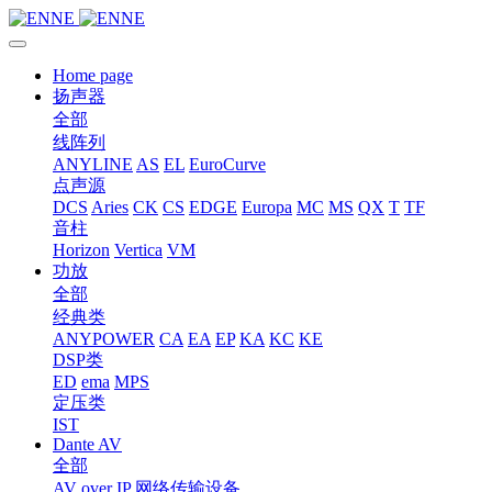
Home page
扬声器
全部
线阵列
ANYLINE
AS
EL
EuroCurve
点声源
DCS
Aries
CK
CS
EDGE
Europa
MC
MS
QX
T
TF
音柱
Horizon
Vertica
VM
功放
全部
经典类
ANYPOWER
CA
EA
EP
KA
KC
KE
DSP类
ED
ema
MPS
定压类
IST
Dante AV
全部
AV over IP 网络传输设备