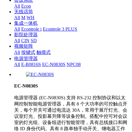
会议系统
All
Econ
无线话筒
All
M
WH
集成一体机
All
Econtrole i
Econtrole 3 PLUS
影院处理器
All
CIN
SD
视频矩阵
All
按键式
触摸式
电源管理器
All
E-B0816S
EC-N0830S
NPC08
EC-N0830S
电源管理器 (EC-N0830S) 支持 RS-232 控制协议和以太
网控制智能电源管理器，具有 8 个大功率的可控触点开
关，每个开关可通过电流达 30A，常用于展厅灯光、会
议室灯光、投影幕升降等设备控制。搭配中控可对会议
室的灯光组、设备组进行智能管理，具有总线接口和网
络 ID 身份代码。具有 8 路单独手动开关、继电器工作