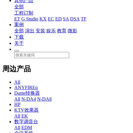
其他产品
全部
工程订制
ET
G Studio
KX
EC
ED
SA
DSA
TF
案例
全部
演出
安装
娱乐
教育
微影
下载
关于
周边产品
All
ANYFIREq
Dante转换器
All
N-DA4
N-DA8
HP
KTV效果器
All
EK
数字调音台
All
EDM