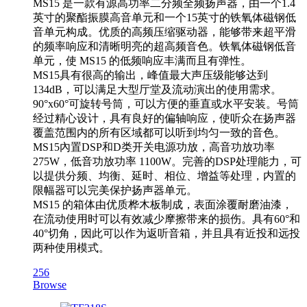
MS15 是一款有源高功率二分频全频扬声器，由一个1.4
英寸的聚酯振膜高音单元和一个15英寸的铁氧体磁钢低
音单元构成。优质的高频压缩驱动器，能够带来超平滑
的频率响应和清晰明亮的超高频音色。铁氧体磁钢低音
单元，使 MS15 的低频响应丰满而且有弹性。
MS15具有很高的输出，峰值最大声压级能够达到
134dB，可以满足大型厅堂及流动演出的使用需求。
90°x60°可旋转号筒，可以方便的垂直或水平安装。号筒
经过精心设计，具有良好的偏轴响应，使听众在扬声器
覆盖范围内的所有区域都可以听到均匀一致的音色。
MS15內置DSP和D类开关电源功放，高音功放功率
275W，低音功放功率 1100W。完善的DSP处理能力，可
以提供分频、均衡、延时、相位、增益等处理，内置的
限幅器可以完美保护扬声器单元。
MS15 的箱体由优质桦木板制成，表面涂覆耐磨油漆，
在流动使用时可以有效减少摩擦带来的损伤。具有60°和
40°切角，因此可以作为返听音箱，并且具有近投和远投
两种使用模式。
256
Browse