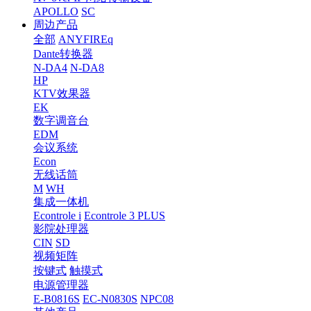
APOLLO
SC
周边产品
全部
ANYFIREq
Dante转换器
N-DA4
N-DA8
HP
KTV效果器
EK
数字调音台
EDM
会议系统
Econ
无线话筒
M
WH
集成一体机
Econtrole i
Econtrole 3 PLUS
影院处理器
CIN
SD
视频矩阵
按键式
触摸式
电源管理器
E-B0816S
EC-N0830S
NPC08