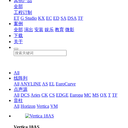
其他产品
全部
工程订制
ET
G Studio
KX
EC
ED
SA
DSA
TF
案例
全部
演出
安装
娱乐
教育
微影
下载
关于
All
线阵列
All
ANYLINE
AS
EL
EuroCurve
点声源
All
DCS
Aries
CK
CS
EDGE
Europa
MC
MS
QX
T
TF
音柱
All
Horizon
Vertica
VM
Vertica 18AS