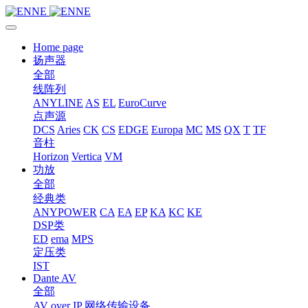
Home page
扬声器
全部
线阵列
ANYLINE
AS
EL
EuroCurve
点声源
DCS
Aries
CK
CS
EDGE
Europa
MC
MS
QX
T
TF
音柱
Horizon
Vertica
VM
功放
全部
经典类
ANYPOWER
CA
EA
EP
KA
KC
KE
DSP类
ED
ema
MPS
定压类
IST
Dante AV
全部
AV over IP 网络传输设备