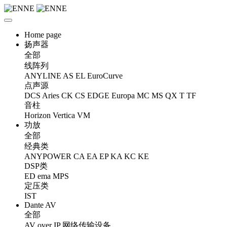
Home page
扬声器
全部
线阵列
ANYLINE
AS
EL
EuroCurve
点声源
DCS
Aries
CK
CS
EDGE
Europa
MC
MS
QX
T
TF
音柱
Horizon
Vertica
VM
功放
全部
经典类
ANYPOWER
CA
EA
EP
KA
KC
KE
DSP类
ED
ema
MPS
定压类
IST
Dante AV
全部
AV over IP 网络传输设备