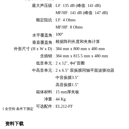
最大声压级 :
LF: 135 dB (峰值: 141 dB)
MF/HF: 141 dB (峰值: 147 dB)
额定阻抗 :
LF: 4 Ohms
MF/HF: 8 Ohms
100°
水平覆盖角
:
根据阵列长度和夹角计算
垂直覆盖角
:
外形尺寸 (H x W x D) :
384 mm x 800 mm x 480 mm
含插销 :
384 mm x 815.5 mm x 480 mm
低音单元 :
2 x 12", Φ4"音圈
中高音单元 :
2 x 6.5" 双振膜同轴平面波驱动器
中音振膜3.5"
高音振膜1.5"
箱体材料 :
15 mm厚夹板
净重 :
44 Kg
可选配件 :
EL212-FF
1 全空间 条件下测定
资料下载