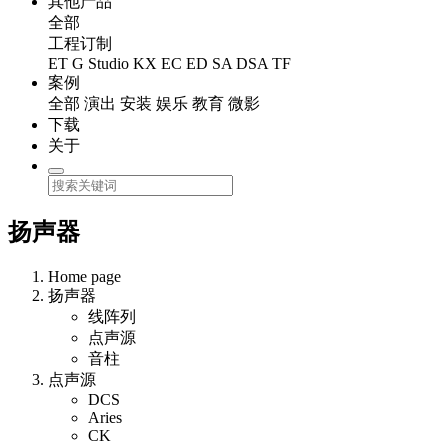
其他产品
全部
工程订制
ET
G Studio
KX
EC
ED
SA
DSA
TF
案例
全部
演出
安装
娱乐
教育
微影
下载
关于
扬声器
Home page
扬声器
线阵列
点声源
音柱
点声源
DCS
Aries
CK