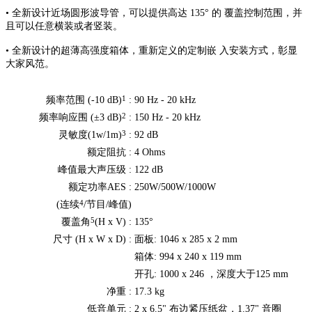
• 全新设计近场圆形波导管，可以提供高达 135° 的 覆盖控制范围，并
且可以任意横装或者竖装。
• 全新设计的超薄高强度箱体，重新定义的定制嵌 入安装方式，彰显
大家风范。
1
频率范围 (-10 dB)
:
90 Hz - 20 kHz
2
频率响应围 (±3 dB)
:
150 Hz - 20 kHz
3
灵敏度(1w/1m)
:
92 dB
额定阻抗 :
4 Ohms
峰值最大声压级 :
122 dB
额定功率AES :
250W/500W/1000W
4
(连续
/节目/峰值)
5
覆盖角
(H x V) :
135°
尺寸 (H x W x D) :
面板: 1046 x 285 x 2 mm
箱体: 994 x 240 x 119 mm
开孔: 1000 x 246 ，深度大于125 mm
净重 :
17.3 kg
低音单元 :
2 x 6.5" 布边紧压纸盆，1.37" 音圈