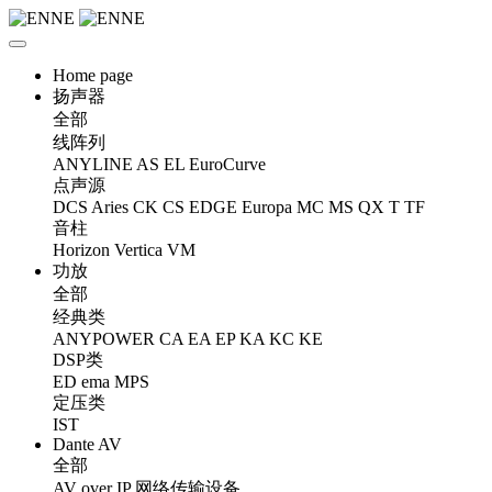
Home page
扬声器
全部
线阵列
ANYLINE
AS
EL
EuroCurve
点声源
DCS
Aries
CK
CS
EDGE
Europa
MC
MS
QX
T
TF
音柱
Horizon
Vertica
VM
功放
全部
经典类
ANYPOWER
CA
EA
EP
KA
KC
KE
DSP类
ED
ema
MPS
定压类
IST
Dante AV
全部
AV over IP 网络传输设备