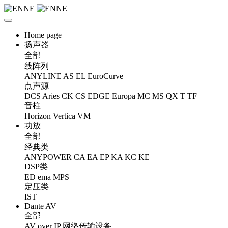
Home page
扬声器
全部
线阵列
ANYLINE
AS
EL
EuroCurve
点声源
DCS
Aries
CK
CS
EDGE
Europa
MC
MS
QX
T
TF
音柱
Horizon
Vertica
VM
功放
全部
经典类
ANYPOWER
CA
EA
EP
KA
KC
KE
DSP类
ED
ema
MPS
定压类
IST
Dante AV
全部
AV over IP 网络传输设备