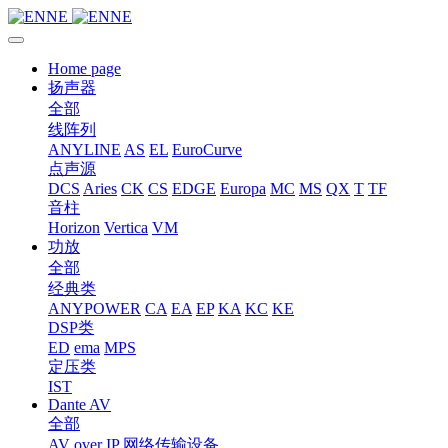
Home page
扬声器
全部
线阵列
ANYLINE
AS
EL
EuroCurve
点声源
DCS
Aries
CK
CS
EDGE
Europa
MC
MS
QX
T
TF
音柱
Horizon
Vertica
VM
功放
全部
经典类
ANYPOWER
CA
EA
EP
KA
KC
KE
DSP类
ED
ema
MPS
定压类
IST
Dante AV
全部
AV over IP 网络传输设备