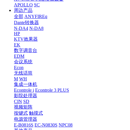
APOLLO
SC
周边产品
全部
ANYFIREq
Dante转换器
N-DA4
N-DA8
HP
KTV效果器
EK
数字调音台
EDM
会议系统
Econ
无线话筒
M
WH
集成一体机
Econtrole i
Econtrole 3 PLUS
影院处理器
CIN
SD
视频矩阵
按键式
触摸式
电源管理器
E-B0816S
EC-N0830S
NPC08