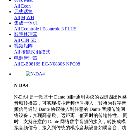
会议系统
All
Econ
无线话筒
All
M
WH
集成一体机
All
Econtrole i
Econtrole 3 PLUS
影院处理器
All
CIN
SD
视频矩阵
All
按键式
触摸式
电源管理器
All
E-B0816S
EC-N0830S
NPC08
N-DA4
N‐DA4 是一款基于 Dante 国际通用协议的四进四出网络
音频转换器，可实现模拟音频信号接入，转换为数字音
频信号通过 Dante 协议接入到任意的 Dante 音频传输网
络设备，实现高品质、远距离、低延时的传输特性。 同
时，支持任意的 Dante 网络数字音频的接入，转换成模
拟音频信号，接入到传统的模拟音频设备如调音台、功