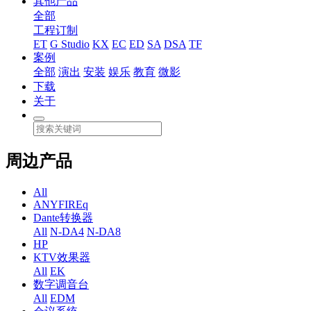
其他产品
全部
工程订制
ET
G Studio
KX
EC
ED
SA
DSA
TF
案例
全部
演出
安装
娱乐
教育
微影
下载
关于
周边产品
All
ANYFIREq
Dante转换器
All
N-DA4
N-DA8
HP
KTV效果器
All
EK
数字调音台
All
EDM