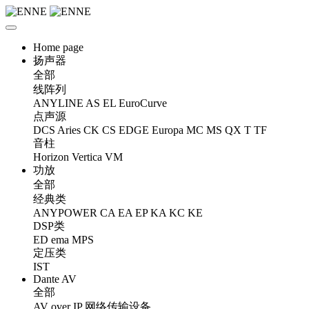
Home page
扬声器
全部
线阵列
ANYLINE
AS
EL
EuroCurve
点声源
DCS
Aries
CK
CS
EDGE
Europa
MC
MS
QX
T
TF
音柱
Horizon
Vertica
VM
功放
全部
经典类
ANYPOWER
CA
EA
EP
KA
KC
KE
DSP类
ED
ema
MPS
定压类
IST
Dante AV
全部
AV over IP 网络传输设备