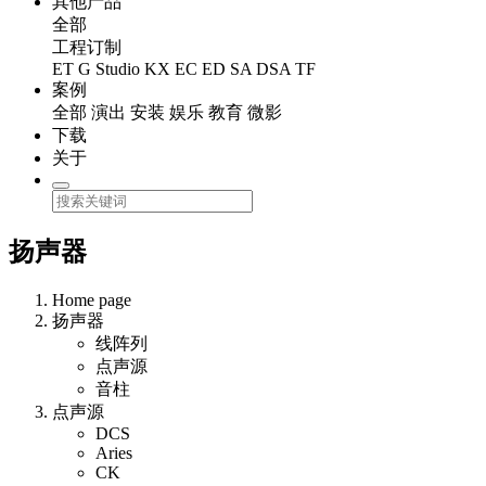
其他产品
全部
工程订制
ET
G Studio
KX
EC
ED
SA
DSA
TF
案例
全部
演出
安装
娱乐
教育
微影
下载
关于
扬声器
Home page
扬声器
线阵列
点声源
音柱
点声源
DCS
Aries
CK