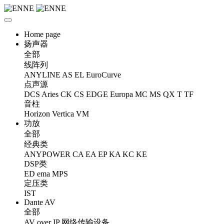
Home page
扬声器
全部
线阵列
ANYLINE
AS
EL
EuroCurve
点声源
DCS
Aries
CK
CS
EDGE
Europa
MC
MS
QX
T
TF
音柱
Horizon
Vertica
VM
功放
全部
经典类
ANYPOWER
CA
EA
EP
KA
KC
KE
DSP类
ED
ema
MPS
定压类
IST
Dante AV
全部
AV over IP 网络传输设备