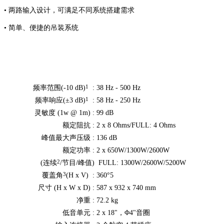
• 两路输入设计，可满足不同系统搭建需求
• 简单、便捷的吊装系统
1
频率范围(-10 dB)
:
38 Hz - 500 Hz
1
频率响应(±3 dB)
:
58 Hz - 250 Hz
灵敏度 (1w @ 1m) :
99 dB
额定阻抗 :
2 x 8 Ohms/FULL: 4 Ohms
峰值最大声压级 :
136 dB
额定功率 :
2 x 650W/1300W/2600W
2
(连续
/节目/峰值)
FULL: 1300W/2600W/5200W
3
覆盖角
(H x V)
:
360°5
尺寸 (H x W x D) :
587 x 932 x 740 mm
净重 :
72.2 kg
低音单元 :
2 x 18"，Φ4"音圈