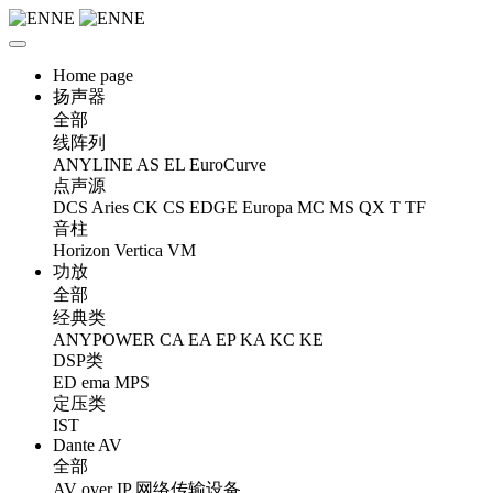
Home page
扬声器
全部
线阵列
ANYLINE
AS
EL
EuroCurve
点声源
DCS
Aries
CK
CS
EDGE
Europa
MC
MS
QX
T
TF
音柱
Horizon
Vertica
VM
功放
全部
经典类
ANYPOWER
CA
EA
EP
KA
KC
KE
DSP类
ED
ema
MPS
定压类
IST
Dante AV
全部
AV over IP 网络传输设备