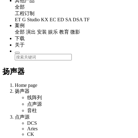
其他产品
全部
工程订制
ET
G Studio
KX
EC
ED
SA
DSA
TF
案例
全部
演出
安装
娱乐
教育
微影
下载
关于
扬声器
Home page
扬声器
线阵列
点声源
音柱
点声源
DCS
Aries
CK