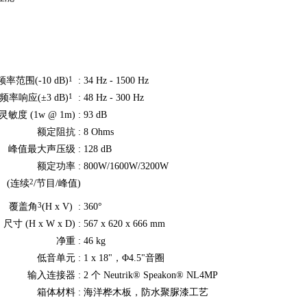
1
频率范围(-10 dB)
:
34 Hz - 1500 Hz
1
频率响应(±3 dB)
:
48 Hz - 300 Hz
灵敏度 (1w @ 1m) :
93 dB
额定阻抗 :
8 Ohms
峰值最大声压级 :
128 dB
额定功率 :
800W/1600W/3200W
2
(连续
/节目/峰值)
3
覆盖角
(H x V)
:
360°
尺寸 (H x W x D) :
567 x 620 x 666 mm
净重 :
46 kg
低音单元 :
1 x 18"，Φ4.5"音圈
输入连接器 :
2 个 Neutrik® Speakon® NL4MP
箱体材料 :
海洋桦木板，
防水聚脲漆工艺