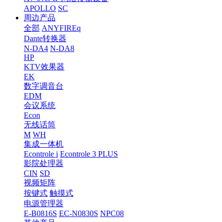
APOLLO
SC
周边产品
全部
ANYFIREq
Dante转换器
N-DA4
N-DA8
HP
KTV效果器
EK
数字调音台
EDM
会议系统
Econ
无线话筒
M
WH
集成一体机
Econtrole i
Econtrole 3 PLUS
影院处理器
CIN
SD
视频矩阵
按键式
触摸式
电源管理器
E-B0816S
EC-N0830S
NPC08