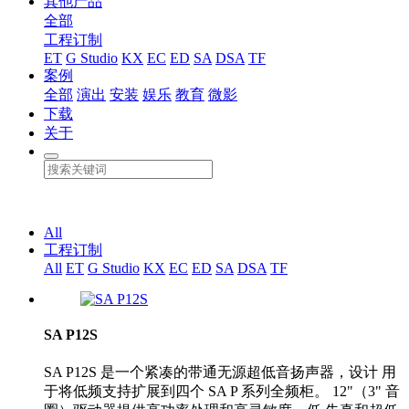
其他产品
全部
工程订制
ET
G Studio
KX
EC
ED
SA
DSA
TF
案例
全部
演出
安装
娱乐
教育
微影
下载
关于
All
工程订制
All
ET
G Studio
KX
EC
ED
SA
DSA
TF
SA P12S
SA P12S 是一个紧凑的带通无源超低音扬声器，设计 用
于将低频支持扩展到四个 SA P 系列全频柜。 12"（3" 音