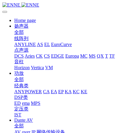
Home page
扬声器
全部
线阵列
ANYLINE
AS
EL
EuroCurve
点声源
DCS
Aries
CK
CS
EDGE
Europa
MC
MS
QX
T
TF
音柱
Horizon
Vertica
VM
功放
全部
经典类
ANYPOWER
CA
EA
EP
KA
KC
KE
DSP类
ED
ema
MPS
定压类
IST
Dante AV
全部
AV over IP 网络传输设备