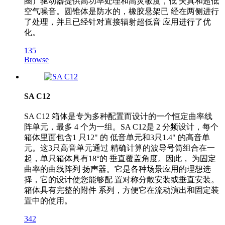
圈）驱动器提供高功率处理和高灵敏度，低 失真和超低
空气噪音。圆锥体是防水的，橡胶悬架已 经在两侧进行
了处理，并且已经针对直接辐射超低音 应用进行了优
化。
135
Browse
SA C12
SA C12 箱体是专为多种配置而设计的一个恒定曲率线
阵单元，最多 4 个为一组。SA C12是 2 分频设计，每个
箱体里面包含1 只12" 的 低音单元和3只1.4" 的高音单
元。这3只高音单元通过 精确计算的波导号筒组合在一
起，单只箱体具有18°的 垂直覆盖角度。因此， 为固定
曲率的曲线阵列 扬声器。它是各种场景应用的理想选
择，它的设计使您能够配 置对称分散安装或垂直安装。
箱体具有完整的附件 系列，方便它在流动演出和固定装
置中的使用。
342