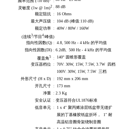
频率范围 (-10 dB)
:
88 dB
2
灵敏度 (1w @ 1m)
:
额定阻抗 :
16 Ohms
最大声压级 :
104 dB (峰值:110 dB)
额定功率 :
40W / 80W / 160W
3
4
(连续
/节目
/峰值)
指向性因数(Q) :
4.8, 500 Hz - 4 kHz 的平均值
指向性因数(DI) :
6.2dB, 500 Hz - 4 kHz 的平均值
140° 圆锥形覆盖
5
覆盖角
:
变压器档位 :
70V: 30W, 15W, 7.5W, 3.7W 四档
100V: 30W, 15W, 7.5W 三档
外形尺寸 (H x D) :
192 mm x 206 mm
开孔尺寸 :
173 mm
净重 :
2.3 Kg
安全认证 :
变压器符合UL1876标准
低音单元 :
1 x 4" 聚丙烯涂层纸盆带无缝扩
展的丁基橡胶纸盆折环， 1" 耐
高温铝音圈骨架绕制音圈