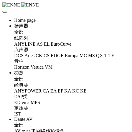
Home page
扬声器
全部
线阵列
ANYLINE
AS
EL
EuroCurve
点声源
DCS
Aries
CK
CS
EDGE
Europa
MC
MS
QX
T
TF
音柱
Horizon
Vertica
VM
功放
全部
经典类
ANYPOWER
CA
EA
EP
KA
KC
KE
DSP类
ED
ema
MPS
定压类
IST
Dante AV
全部
AV over IP 网络传输设备