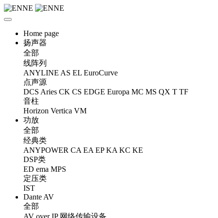
Home page
扬声器
全部
线阵列
ANYLINE
AS
EL
EuroCurve
点声源
DCS
Aries
CK
CS
EDGE
Europa
MC
MS
QX
T
TF
音柱
Horizon
Vertica
VM
功放
全部
经典类
ANYPOWER
CA
EA
EP
KA
KC
KE
DSP类
ED
ema
MPS
定压类
IST
Dante AV
全部
AV over IP 网络传输设备