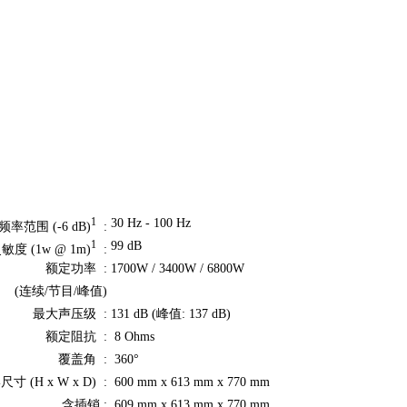
30 Hz - 100 Hz
1
频率范围 (-6 dB)
:
99 dB
1
敏度 (1w @ 1m)
:
额定功率 :
1700W / 3400W / 6800W
(连续/节目/峰值)
最大声压级 :
131 dB (峰值: 137 dB)
额定阻抗 :
8 Ohms
覆盖角 :
360°
寸 (H x W x D) :
600 mm x 613 mm x 770 mm
含插销 :
609 mm x 613 mm x 770 mm