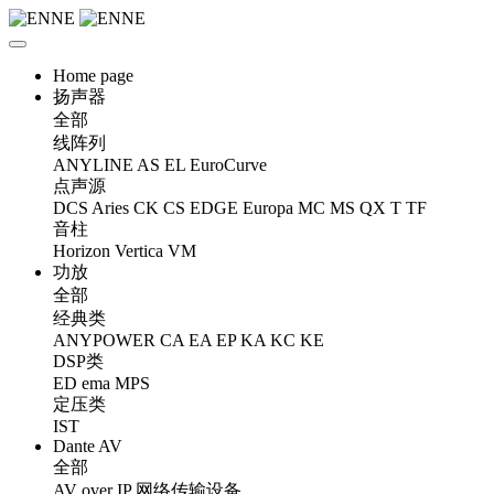
Home page
扬声器
全部
线阵列
ANYLINE
AS
EL
EuroCurve
点声源
DCS
Aries
CK
CS
EDGE
Europa
MC
MS
QX
T
TF
音柱
Horizon
Vertica
VM
功放
全部
经典类
ANYPOWER
CA
EA
EP
KA
KC
KE
DSP类
ED
ema
MPS
定压类
IST
Dante AV
全部
AV over IP 网络传输设备