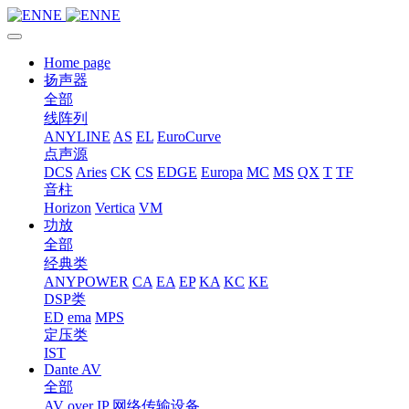
Home page
扬声器
全部
线阵列
ANYLINE
AS
EL
EuroCurve
点声源
DCS
Aries
CK
CS
EDGE
Europa
MC
MS
QX
T
TF
音柱
Horizon
Vertica
VM
功放
全部
经典类
ANYPOWER
CA
EA
EP
KA
KC
KE
DSP类
ED
ema
MPS
定压类
IST
Dante AV
全部
AV over IP 网络传输设备