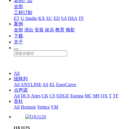
其他产品
全部
工程订制
ET
G Studio
KX
EC
ED
SA
DSA
TF
案例
全部
演出
安装
娱乐
教育
微影
下载
关于
All
线阵列
All
ANYLINE
AS
EL
EuroCurve
点声源
All
DCS
Aries
CK
CS
EDGE
Europa
MC
MS
QX
T
TF
音柱
All
Horizon
Vertica
VM
QX112S