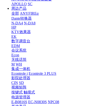
APOLLO
SC
周边产品
全部
ANYFIREq
Dante转换器
N-DA4
N-DA8
HP
KTV效果器
EK
数字调音台
EDM
会议系统
Econ
无线话筒
M
WH
集成一体机
Econtrole i
Econtrole 3 PLUS
影院处理器
CIN
SD
视频矩阵
按键式
触摸式
电源管理器
E-B0816S
EC-N0830S
NPC08