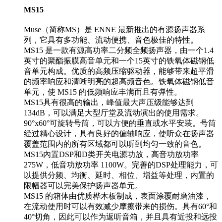
MS15
Muse（简称MS）是 ENNE 最新推出的有源扬声器系
列，它具有多功能、流动便携、音色极佳的特性。
MS15 是一款有源高功率二分频全频扬声器，由一个1.4
英寸的聚酯振膜高音单元和一个15英寸的铁氧体磁钢低
音单元构成。优质的高频压缩驱动器，能够带来超平滑
的频率响应和清晰明亮的超高频音色。铁氧体磁钢低音
单元，使 MS15 的低频响应丰满而且有弹性。
MS15具有很高的输出，峰值最大声压级能够达到
134dB，可以满足大型厅堂及流动演出的使用需求。
90°x60°可旋转号筒，可以方便的垂直或水平安装。号筒
经过精心设计，具有良好的偏轴响应，使听众在扬声器
覆盖范围内的所有区域都可以听到均匀一致的音色。
MS15內置DSP和D类开关电源功放，高音功放功率
275W，低音功放功率 1100W。完善的DSP处理能力，可
以提供分频、均衡、延时、相位、增益等处理，内置的
限幅器可以完美保护扬声器单元。
MS15 的箱体由优质桦木板制成，表面涂覆耐磨油漆，
在流动使用时可以有效减少摩擦带来的损伤。具有60°和
40°切角，因此可以作为返听音箱，并且具有近投和远投