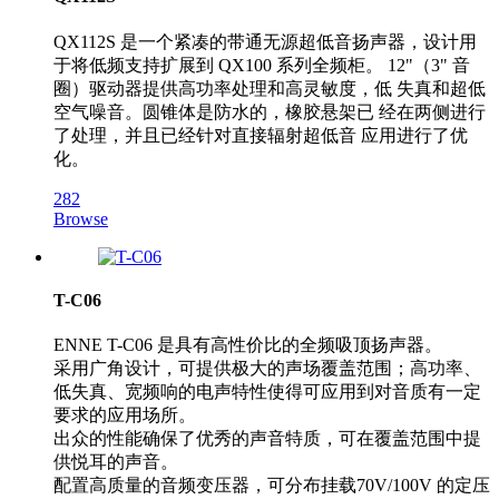
QX112S 是一个紧凑的带通无源超低音扬声器，设计用
于将低频支持扩展到 QX100 系列全频柜。 12"（3" 音
圈）驱动器提供高功率处理和高灵敏度，低 失真和超低
空气噪音。圆锥体是防水的，橡胶悬架已 经在两侧进行
了处理，并且已经针对直接辐射超低音 应用进行了优
化。
282
Browse
T-C06
ENNE T-C06 是具有高性价比的全频吸顶扬声器。
采用广角设计，可提供极大的声场覆盖范围；高功率、
低失真、宽频响的电声特性使得可应用到对音质有一定
要求的应用场所。
出众的性能确保了优秀的声音特质，可在覆盖范围中提
供悦耳的声音。
配置高质量的音频变压器，可分布挂载70V/100V 的定压