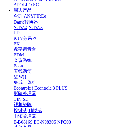
APOLLO
SC
周边产品
全部
ANYFIREq
Dante转换器
N-DA4
N-DA8
HP
KTV效果器
EK
数字调音台
EDM
会议系统
Econ
无线话筒
M
WH
集成一体机
Econtrole i
Econtrole 3 PLUS
影院处理器
CIN
SD
视频矩阵
按键式
触摸式
电源管理器
E-B0816S
EC-N0830S
NPC08