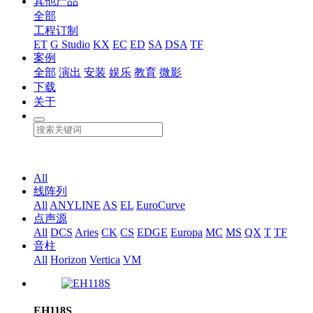
其他产品
全部
工程订制
ET
G Studio
KX
EC
ED
SA
DSA
TF
案例
全部
演出
安装
娱乐
教育
微影
下载
关于
All
线阵列
All
ANYLINE
AS
EL
EuroCurve
点声源
All
DCS
Aries
CK
CS
EDGE
Europa
MC
MS
QX
T
TF
音柱
All
Horizon
Vertica
VM
EH118S