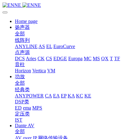
Home page
扬声器
全部
线阵列
ANYLINE
AS
EL
EuroCurve
点声源
DCS
Aries
CK
CS
EDGE
Europa
MC
MS
QX
T
TF
音柱
Horizon
Vertica
VM
功放
全部
经典类
ANYPOWER
CA
EA
EP
KA
KC
KE
DSP类
ED
ema
MPS
定压类
IST
Dante AV
全部
AV over IP 网络传输设备