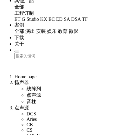
其他产品
全部
工程订制
ET
G Studio
KX
EC
ED
SA
DSA
TF
案例
全部
演出
安装
娱乐
教育
微影
下载
关于
Home page
扬声器
线阵列
点声源
音柱
点声源
DCS
Aries
CK
CS