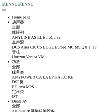
Home page
扬声器
全部
线阵列
ANYLINE
AS
EL
EuroCurve
点声源
DCS
Aries
CK
CS
EDGE
Europa
MC
MS
QX
T
TF
音柱
Horizon
Vertica
VM
功放
全部
经典类
ANYPOWER
CA
EA
EP
KA
KC
KE
DSP类
ED
ema
MPS
定压类
IST
Dante AV
全部
AV over IP 网络传输设备