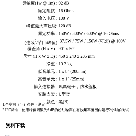
灵敏度(1w @ 1m) :
92 dB
额定阻抗 :
16 Ohms
输入电压 :
100 V
峰值最大声压级:
120 dB
额定功率 :
150W / 300W / 600W @ 16 Ohms
37.5W / 75W / 150W (可选) @ 100V
2
(连续
/节目/峰值)
覆盖角 (H x V) :
90° x 50°
尺寸 (H x W x D) :
450 x 240 x 285 mm
净重 :
10.2 kg
低音单元 :
1 x 8" (200mm)
高音单元 :
1 x 1" (25mm)
输入连接器 :
凤凰端子，防水盖板
安装支架 :
U型架
颜色 :
黑(B)
1.全空间（4π）条件下测定
2.IEC标准，使用峰值因数为6 dB的粉红噪声在有效频率范围内进行2小时的测试
资料下载