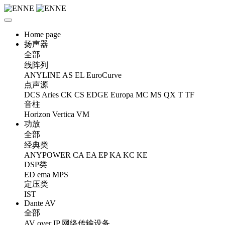
Home page
扬声器
全部
线阵列
ANYLINE
AS
EL
EuroCurve
点声源
DCS
Aries
CK
CS
EDGE
Europa
MC
MS
QX
T
TF
音柱
Horizon
Vertica
VM
功放
全部
经典类
ANYPOWER
CA
EA
EP
KA
KC
KE
DSP类
ED
ema
MPS
定压类
IST
Dante AV
全部
AV over IP 网络传输设备