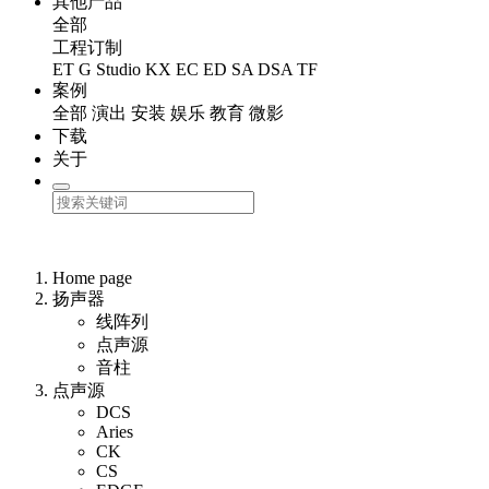
其他产品
全部
工程订制
ET
G Studio
KX
EC
ED
SA
DSA
TF
案例
全部
演出
安装
娱乐
教育
微影
下载
关于
Home page
扬声器
线阵列
点声源
音柱
点声源
DCS
Aries
CK
CS