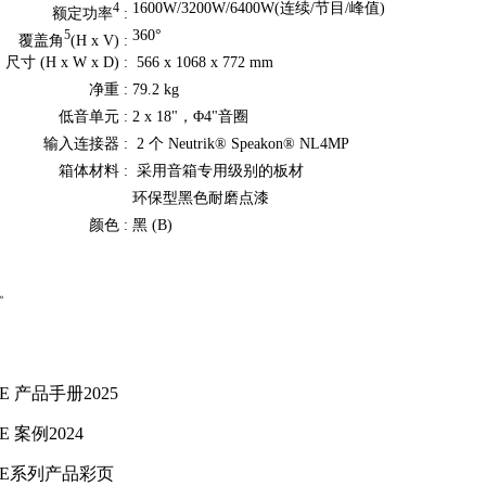
1600W/3200W/6400W(连续/节目/峰值)
4
额定功率
:
360°
5
覆盖角
(H x V) :
尺寸 (H x W x D) :
566 x 1068 x 772 mm
净重 :
79.2 kg
低音单元 :
2 x 18"，Φ4"音圈
输入连接器 :
2 个 Neutrik® Speakon® NL4MP
箱体材料 :
采用音箱专用级别的板材
环保型黑色耐磨点漆
颜色 :
黑 (B)
时。
E 产品手册2025
E 案例2024
GE系列产品彩页