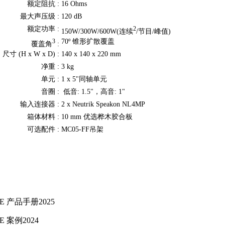
额定阻抗 :
16 Ohms
最大声压级 :
120 dB
额定功率 :
2
150W/300W/600W(连续
/节目/峰值)
70º 锥形扩散覆盖
3
覆盖角
:
尺寸 (H x W x D) :
140 x 140 x 220 mm
净重 :
3 kg
单元 :
1 x 5"同轴单元
音圈 :
低音: 1.5"，高音: 1"
输入连接器 :
2 x Neutrik Speakon NL4MP
箱体材料 :
10 mm 优选桦木胶合板
可选配件 :
MC05-FF吊架
E 产品手册2025
E 案例2024