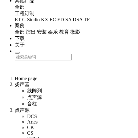
其他产品
全部
工程订制
ET
G Studio
KX
EC
ED
SA
DSA
TF
案例
全部
演出
安装
娱乐
教育
微影
下载
关于
Home page
扬声器
线阵列
点声源
音柱
点声源
DCS
Aries
CK
CS