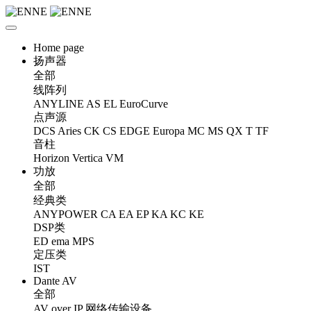
Home page
扬声器
全部
线阵列
ANYLINE
AS
EL
EuroCurve
点声源
DCS
Aries
CK
CS
EDGE
Europa
MC
MS
QX
T
TF
音柱
Horizon
Vertica
VM
功放
全部
经典类
ANYPOWER
CA
EA
EP
KA
KC
KE
DSP类
ED
ema
MPS
定压类
IST
Dante AV
全部
AV over IP 网络传输设备