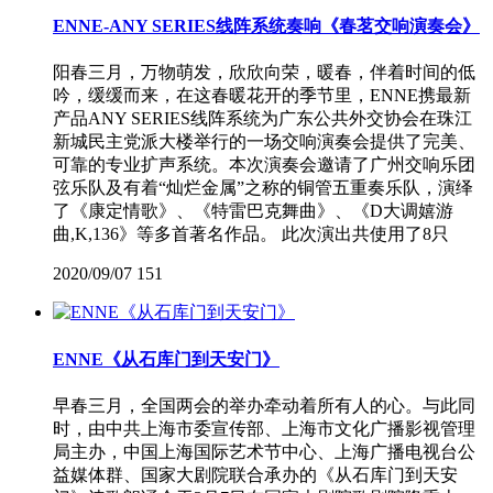
ENNE-ANY SERIES线阵系统奏响《春茗交响演奏会》
阳春三月，万物萌发，欣欣向荣，暖春，伴着时间的低
吟，缓缓而来，在这春暖花开的季节里，ENNE携最新
产品ANY SERIES线阵系统为广东公共外交协会在珠江
新城民主党派大楼举行的一场交响演奏会提供了完美、
可靠的专业扩声系统。本次演奏会邀请了广州交响乐团
弦乐队及有着“灿烂金属”之称的铜管五重奏乐队，演绎
了《康定情歌》、《特雷巴克舞曲》、《D大调嬉游
曲,K,136》等多首著名作品。 此次演出共使用了8只
2020/09/07
151
ENNE《从石库门到天安门》
早春三月，全国两会的举办牵动着所有人的心。与此同
时，由中共上海市委宣传部、上海市文化广播影视管理
局主办，中国上海国际艺术节中心、上海广播电视台公
益媒体群、国家大剧院联合承办的《从石库门到天安