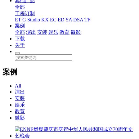
其他产品
全部
工程订制
ET
G Studio
KX
EC
ED
SA
DSA
TF
案例
全部
演出
安装
娱乐
教育
微影
下载
关于
案例
All
演出
安装
娱乐
教育
微影