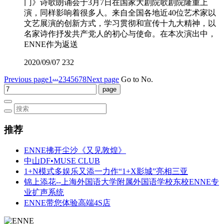
门》诗歌朗诵会于3月7日在国家大剧院歌剧院隆重上
演，同样影响着很多人。来自全国各地近40位艺术家以
文艺展演的创新方式，学习贯彻和宣传十九大精神，以
名家诗作抒发共产党人的初心与使命。在本次演出中，
ENNE作为返送
2020/09/07
232
...
Previous page
1
2
3
4
5
6
7
8
Next page
Go to No.
推荐
ENNE拂开尘沙《又见敦煌》
中山DF•MUSE CLUB
1+N模式多娱乐又添一力作“1+X影城”亮相三亚
锦上添花--上海外国语大学附属外国语学校东校ENNE专
业扩声系统
ENNE带您体验高端4S店