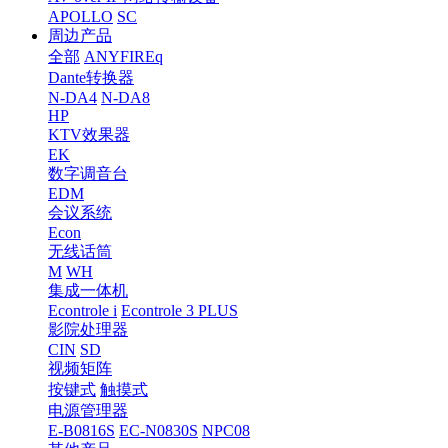
APOLLO
SC
周边产品
全部
ANYFIREq
Dante转换器
N-DA4
N-DA8
HP
KTV效果器
EK
数字调音台
EDM
会议系统
Econ
无线话筒
M
WH
集成一体机
Econtrole i
Econtrole 3 PLUS
影院处理器
CIN
SD
视频矩阵
按键式
触摸式
电源管理器
E-B0816S
EC-N0830S
NPC08