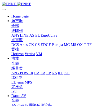
Home page
扬声器
全部
线阵列
ANYLINE
AS
EL
EuroCurve
点声源
DCS
Aries
CK
CS
EDGE
Europa
MC
MS
QX
T
TF
音柱
Horizon
Vertica
VM
功放
全部
经典类
ANYPOWER
CA
EA
EP
KA
KC
KE
DSP类
ED
ema
MPS
定压类
IST
Dante AV
全部
AV over IP 网络传输设备