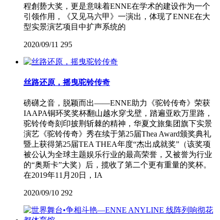
程創兿大奖，更是意味着ENNE在学术的建设作为一个
引领作用，《又见马六甲》一演出，体现了ENNE在大
型实景演艺项目中扩声系统的
2020/09/11
295
丝路还原，摇曳驼铃传奇
磅礴之音，脱颖而出——ENNE助力《驼铃传奇》荣获
IAAPA铜环奖奖杯翻山越水穿戈壁，踏遍亚欧万里路，
驼铃传奇刻印披荆斩棘的精神，华夏文旅集团旗下实景
演艺《驼铃传奇》秀在续于第25届Thea Award颁奖典礼
暨上获得第25届TEA THEA年度“杰出成就奖”（该奖项
被公认为全球主题娱乐行业的最高荣誉，又被誉为行业
的“奥斯卡”大奖）后，揽收了第二个更有重量的奖杯。
在2019年11月20日，IA
2020/09/10
292