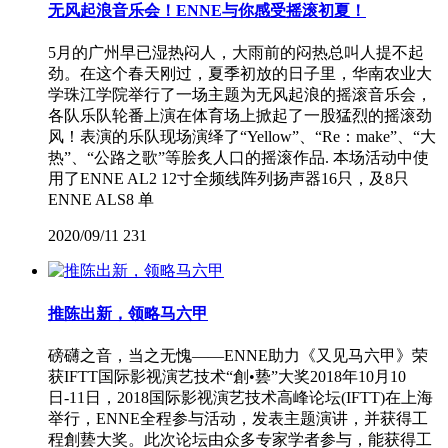
无风起浪音乐会！ENNE与你感受摇滚初夏！
5月的广州早已湿热闷人，大雨前的闷热总叫人提不起
劲。在这个春天刚过，夏季初放的日子里，华南农业大
学珠江学院举行了一场主题为无风起浪的摇滚音乐会，
各队乐队轮番上演在体育场上掀起了一股猛烈的摇滚劲
风！表演的乐队现场演绎了“Yellow”、“Re：make”、“大
热”、“公路之歌”等脍炙人口的摇滚作品. 本场活动中使
用了ENNE AL2 12寸全频线阵列扬声器16只，及8只
ENNE ALS8 单
2020/09/11
231
推陈出新，领略马六甲
磅礴之音，当之无愧——ENNE助力《又见马六甲》荣
获IFTT国际影视演艺技术“創•兿”大奖2018年10月10
日-11日，2018国际影视演艺技术高峰论坛(IFTT)在上海
举行，ENNE全程参与活动，发表主题演讲，并获得工
程創兿大奖。此次论坛由众多专家学者参与，能获得工