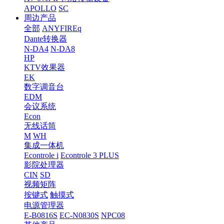
APOLLO
SC
周边产品
全部
ANYFIREq
Dante转换器
N-DA4
N-DA8
HP
KTV效果器
EK
数字调音台
EDM
会议系统
Econ
无线话筒
M
WH
集成一体机
Econtrole i
Econtrole 3 PLUS
影院处理器
CIN
SD
视频矩阵
按键式
触摸式
电源管理器
E-B0816S
EC-N0830S
NPC08