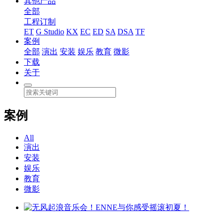
其他产品
全部
工程订制
ET
G Studio
KX
EC
ED
SA
DSA
TF
案例
全部
演出
安装
娱乐
教育
微影
下载
关于
案例
All
演出
安装
娱乐
教育
微影