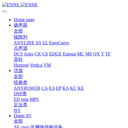
Home page
扬声器
全部
线阵列
ANYLINE
AS
EL
EuroCurve
点声源
DCS
Aries
CK
CS
EDGE
Europa
MC
MS
QX
T
TF
音柱
Horizon
Vertica
VM
功放
全部
经典类
ANYPOWER
CA
EA
EP
KA
KC
KE
DSP类
ED
ema
MPS
定压类
IST
Dante AV
全部
AV over IP 网络传输设备