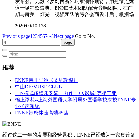
发布会。无数《梦幻西游》玩家满怀期待，用热情点燃
这一场狂欢盛典。ENNE技术团队配合音响团队，在前
期与舞美、灯光、视频团队的综合会商设计后，根据场
2020/09/10
178
...
Previous page
1
2
3
4
5
6
7
8
Next page
Go to No.
推荐
ENNE拂开尘沙《又见敦煌》
中山DF•MUSE CLUB
1+N模式多娱乐又添一力作“1+X影城”亮相三亚
锦上添花--上海外国语大学附属外国语学校东校ENNE专
业扩声系统
ENNE带您体验高端4S店
经过这二十年的发展和经验累积，ENNE已经成为一家集设备