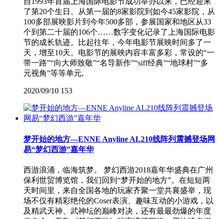
自1993年首届上海国际电影节成功举办以来，已经迎来
了第20个生日。从第一届的8家影院到如今45家影院，从
100多部展映影片到今年500多部，参展国家和地区从33
个到第二十届的106个……数字变化记录了上海国际电影
节的成长轨迹。比起往年，今年电影节展映时间多了一
天，增至10天。电影节的展映内容丰富多彩，常设的“一
带一路”“向大师致敬”“名导新作”“siff经典”“地球村”“多
元视角”等等单元,
2020/09/10
153
梦开始的地方—ENNE Anyline AL210线阵列震撼登场网
易“梦幻西游”嘉年华
西游浪涌，临海筑梦。 梦幻西游2018嘉年华盛典在广州
保利世贸博览馆，我们回到“梦开始的地方”。在短短两
天时间里，来自全国各地的玩家齐聚一堂共襄盛举，现
场不仅有精彩绝伦的Coser表演、趣味互动的小游戏，以
及精武天神、武神坛的巅峰对决，还有最最劲爆的年度