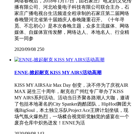
网络春晚后，2018年1月17日，由石家庄广电龙韵文化传
播有限公司、河北哈曼电子科技有限公司联合主办，石
家庄广播电视台生活频道全程录制的石家庄第二届网络
春晚暨河北省第十届婚庆人春晚隆重召开。《十年寻
觅、不忘初心》是本次春晚主题，众多主流媒体、网络
媒体、自媒体宣传发酵，网络达人、本地名人、行业精
英一同参
2020/09/08
250
ENNE-掀起耐克 KISS MY AIRS活动高潮
KISS MY AIRSAir Max Day 创变，决不停为了庆祝AIR
MAX 诞生三十周年，耐克在广州红专厂举办了KISS
MY AIRS系列活动。活动当日齐聚各路潮人大咖，邀请
了包括本地著名的City Spanker跑酷团队，HipHod舞团大
魂BigSoul，本土独立乐队Project Ace王牌计划坐镇，现
场气氛火爆热烈，一场糅合视觉听觉触觉的盛宴在一个
废弃仓库中炽热迸发！ENNE为活
2020/09/08
143