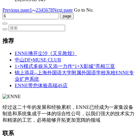
...
Previous page
1
2
3
4
5
6
7
8
Next page
Go to No.
推荐
ENNE拂开尘沙《又见敦煌》
中山DF•MUSE CLUB
1+N模式多娱乐又添一力作“1+X影城”亮相三亚
锦上添花--上海外国语大学附属外国语学校东校ENNE专
业扩声系统
ENNE带您体验高端4S店
经过这二十年的发展和经验累积，ENNE已经成为一家集设备
制造和系统集成于一体的综合性公司，以我们强大的技术实力
和精湛的工艺，必将能够开拓更加宽阔的领域
联系