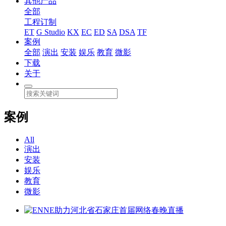
其他产品
全部
工程订制
ET
G Studio
KX
EC
ED
SA
DSA
TF
案例
全部
演出
安装
娱乐
教育
微影
下载
关于
案例
All
演出
安装
娱乐
教育
微影