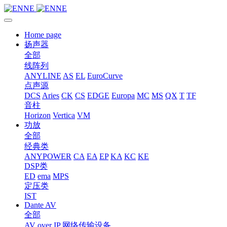
Home page
扬声器
全部
线阵列
ANYLINE
AS
EL
EuroCurve
点声源
DCS
Aries
CK
CS
EDGE
Europa
MC
MS
QX
T
TF
音柱
Horizon
Vertica
VM
功放
全部
经典类
ANYPOWER
CA
EA
EP
KA
KC
KE
DSP类
ED
ema
MPS
定压类
IST
Dante AV
全部
AV over IP 网络传输设备