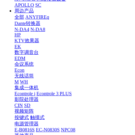
APOLLO
SC
周边产品
全部
ANYFIREq
Dante转换器
N-DA4
N-DA8
HP
KTV效果器
EK
数字调音台
EDM
会议系统
Econ
无线话筒
M
WH
集成一体机
Econtrole i
Econtrole 3 PLUS
影院处理器
CIN
SD
视频矩阵
按键式
触摸式
电源管理器
E-B0816S
EC-N0830S
NPC08