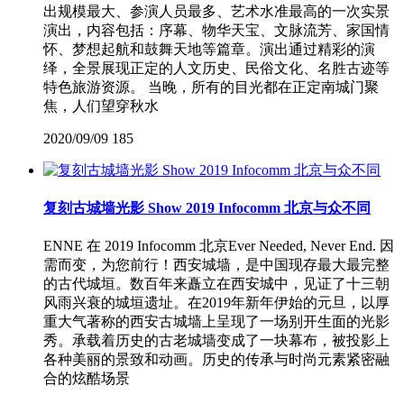
出规模最大、参演人员最多、艺术水准最高的一次实景
演出，内容包括：序幕、物华天宝、文脉流芳、家国情
怀、梦想起航和鼓舞天地等篇章。演出通过精彩的演
绎，全景展现正定的人文历史、民俗文化、名胜古迹等
特色旅游资源。 当晚，所有的目光都在正定南城门聚
焦，人们望穿秋水
2020/09/09
185
复刻古城墙光影 Show 2019 Infocomm 北京与众不同
ENNE 在 2019 Infocomm 北京Ever Needed, Never End. 因
需而变，为您前行！西安城墙，是中国现存最大最完整
的古代城垣。数百年来矗立在西安城中，见证了十三朝
风雨兴衰的城垣遗址。在2019年新年伊始的元旦，以厚
重大气著称的西安古城墙上呈现了一场别开生面的光影
秀。承载着历史的古老城墙变成了一块幕布，被投影上
各种美丽的景致和动画。历史的传承与时尚元素紧密融
合的炫酷场景