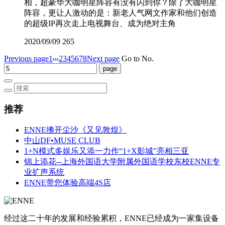
相，超豪华大咖明星阵容有没有闪到你？除了大咖明星
阵容，更让人激动的是：新老人气网文作家和他们创造
的超级IP再次走上电视舞台、成为绝对主角
2020/09/09
265
...
Previous page
1
2
3
4
5
6
7
8
Next page
Go to No.
推荐
ENNE拂开尘沙《又见敦煌》
中山DF•MUSE CLUB
1+N模式多娱乐又添一力作“1+X影城”亮相三亚
锦上添花--上海外国语大学附属外国语学校东校ENNE专
业扩声系统
ENNE带您体验高端4S店
经过这二十年的发展和经验累积，ENNE已经成为一家集设备