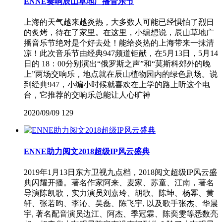
ENNE奏响辰山草地广播音乐节
上海的天气越来越炎热，大多数人可能已经惧怕了烈日
的炙烤，待在了家里。在这里，小编想说，辰山草地广
播音乐节绝对是个好去处！能给炎热的上海带来一抹清
凉！此次音乐节由经典947频道钜献，在5月13日，5月14
日的 18：00分别演出“俄罗斯之声”和“莫斯科郊外的晚
上”两场交响乐，地点就在辰山植物园内的绿色剧场。说
到经典947，小编小时候就喜欢在上学的路上听这个电
台，它推荐的交响乐总能让人心旷神
2020/09/09
129
ENNE助力阅文2018超级IP风云盛典
2019年1月13日东方卫视九点档，2018阅文超级IP风云盛
典闪耀开播。著名作家阿来、麦家、苏童、江南，著名
导演陈凯歌，实力演员刘嘉玲、胡歌、陈坤、杨幂、黄
轩、张若昀、李沁、吴磊、陈飞宇, 以及歌手张杰、华晨
宇, 著名配音演员边江、阿杰、季冠霖、陈奕雯等悉数亮