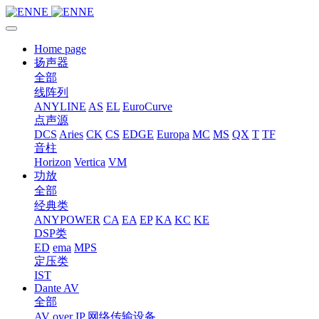
Home page
扬声器
全部
线阵列
ANYLINE
AS
EL
EuroCurve
点声源
DCS
Aries
CK
CS
EDGE
Europa
MC
MS
QX
T
TF
音柱
Horizon
Vertica
VM
功放
全部
经典类
ANYPOWER
CA
EA
EP
KA
KC
KE
DSP类
ED
ema
MPS
定压类
IST
Dante AV
全部
AV over IP 网络传输设备