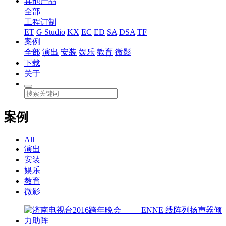
其他产品
全部
工程订制
ET
G Studio
KX
EC
ED
SA
DSA
TF
案例
全部
演出
安装
娱乐
教育
微影
下载
关于
案例
All
演出
安装
娱乐
教育
微影