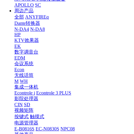
APOLLO
SC
周边产品
全部
ANYFIREq
Dante转换器
N-DA4
N-DA8
HP
KTV效果器
EK
数字调音台
EDM
会议系统
Econ
无线话筒
M
WH
集成一体机
Econtrole i
Econtrole 3 PLUS
影院处理器
CIN
SD
视频矩阵
按键式
触摸式
电源管理器
E-B0816S
EC-N0830S
NPC08