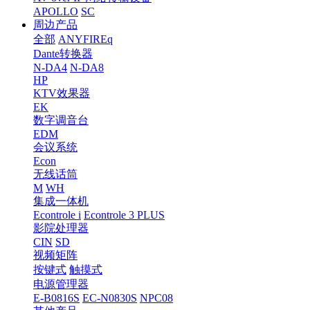
APOLLO
SC
周边产品
全部
ANYFIREq
Dante转换器
N-DA4
N-DA8
HP
KTV效果器
EK
数字调音台
EDM
会议系统
Econ
无线话筒
M
WH
集成一体机
Econtrole i
Econtrole 3 PLUS
影院处理器
CIN
SD
视频矩阵
按键式
触摸式
电源管理器
E-B0816S
EC-N0830S
NPC08