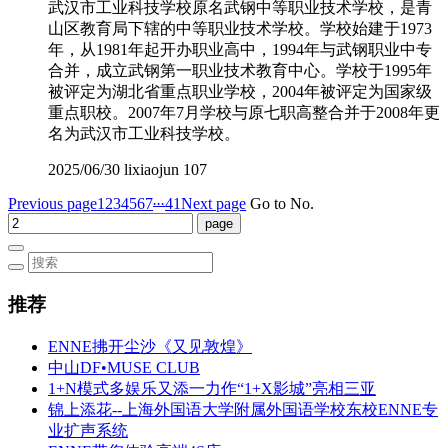
武汉市工业科技学校原名武钢中等职业技术学校，是青
山区教育局下辖的中等职业技术学校。学校始建于1973
年，从1981年起开办职业高中，1994年与武钢职业中专
合并，成立武钢第一职业技术教育中心。学校于1995年
被评定为湖北省重点职业学校，2004年被评定为国家级
重点职校。2007年7月学校与原七职高整合并于2008年更
名为武汉市工业科技学校。
2025/06/30
lixiaojun
107
...
Previous page
1
2
3
4
5
6
7
41
Next page
Go to No.
推荐
ENNE拂开尘沙《又见敦煌》
中山DF•MUSE CLUB
1+N模式多娱乐又添一力作“1+X影城”亮相三亚
锦上添花--上海外国语大学附属外国语学校东校ENNE专
业扩声系统