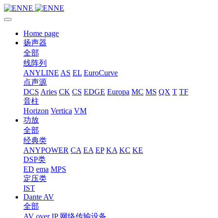
Home page
扬声器
全部
线阵列
ANYLINE
AS
EL
EuroCurve
点声源
DCS
Aries
CK
CS
EDGE
Europa
MC
MS
QX
T
TF
音柱
Horizon
Vertica
VM
功放
全部
经典类
ANYPOWER
CA
EA
EP
KA
KC
KE
DSP类
ED
ema
MPS
定压类
IST
Dante AV
全部
AV over IP 网络传输设备