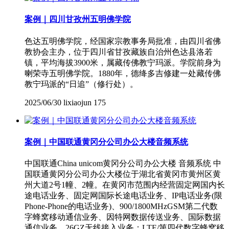
案例｜四川甘孜州五明佛学院
色达五明佛学院，经国家宗教事务局批准，由四川省佛
教协会主办，位于四川省甘孜藏族自治州色达县洛若
镇，平均海拔3900米，属藏传佛教宁玛派。学院前身为
喇荣寺五明佛学院。1880年，德绛多吉修建一处藏传佛
教宁玛派的“日追”（修行处）。
2025/06/30
lixiaojun
175
案例｜中国联通黄冈分公司办公大楼音频系统
中国联通China unicom黄冈分公司办公大楼 音频系统 中
国联通黄冈分公司办公大楼位于湖北省黄冈市黄州区黄
州大道2号1幢、2幢。在黄冈市范围内经营固定网国内长
途电话业务、固定网国际长途电话业务、IP电话业务(限
Phone-Phone的电话业务)、900/1800MHzGSM第二代数
字蜂窝移动通信业务、因特网数据传送业务、国际数据
通信业务、26GZ无线接入业务；LTE/第四代数字蜂窝移