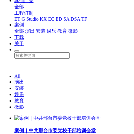
其他产品
全部
工程订制
ET
G Studio
KX
EC
ED
SA
DSA
TF
案例
全部
演出
安装
娱乐
教育
微影
下载
关于
All
演出
安装
娱乐
教育
微影
案例｜中共邢台市委党校干部培训会堂