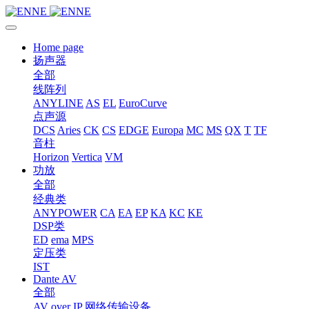
Home page
扬声器
全部
线阵列
ANYLINE
AS
EL
EuroCurve
点声源
DCS
Aries
CK
CS
EDGE
Europa
MC
MS
QX
T
TF
音柱
Horizon
Vertica
VM
功放
全部
经典类
ANYPOWER
CA
EA
EP
KA
KC
KE
DSP类
ED
ema
MPS
定压类
IST
Dante AV
全部
AV over IP 网络传输设备