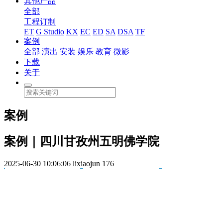
其他产品
全部
工程订制
ET
G Studio
KX
EC
ED
SA
DSA
TF
案例
全部
演出
安装
娱乐
教育
微影
下载
关于
案例
案例｜四川甘孜州五明佛学院
2025-06-30 10:06:06
lixiaojun
176