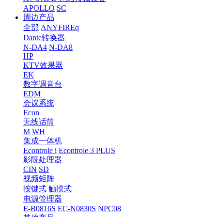
APOLLO
SC
周边产品
全部
ANYFIREq
Dante转换器
N-DA4
N-DA8
HP
KTV效果器
EK
数字调音台
EDM
会议系统
Econ
无线话筒
M
WH
集成一体机
Econtrole i
Econtrole 3 PLUS
影院处理器
CIN
SD
视频矩阵
按键式
触摸式
电源管理器
E-B0816S
EC-N0830S
NPC08