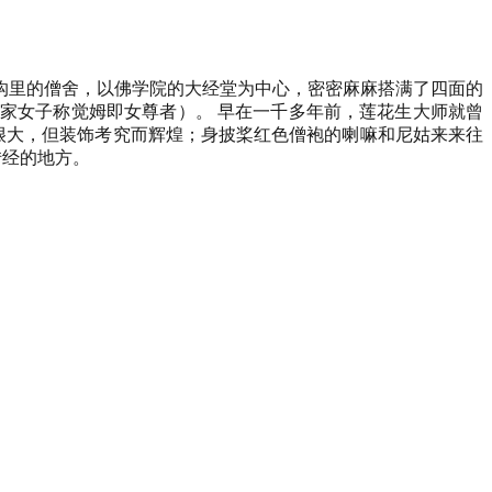
沟里的僧舍，以佛学院的大经堂为中心，密密麻麻搭满了四面的
出家女子称觉姆即女尊者）。
早在一千多年前，莲花生大师就曾
很大，但装饰考究而辉煌；身披桨红色僧袍的喇嘛和尼姑来来往
转经的地方。