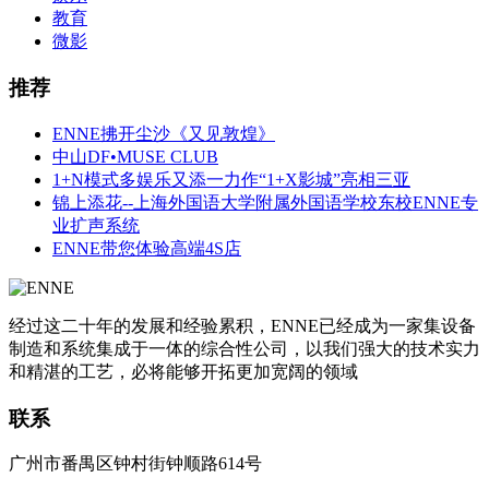
教育
微影
推荐
ENNE拂开尘沙《又见敦煌》
中山DF•MUSE CLUB
1+N模式多娱乐又添一力作“1+X影城”亮相三亚
锦上添花--上海外国语大学附属外国语学校东校ENNE专
业扩声系统
ENNE带您体验高端4S店
经过这二十年的发展和经验累积，ENNE已经成为一家集设备
制造和系统集成于一体的综合性公司，以我们强大的技术实力
和精湛的工艺，必将能够开拓更加宽阔的领域
联系
广州市番禺区钟村街钟顺路614号