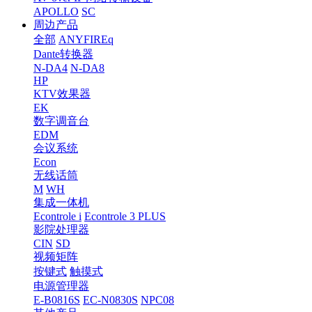
APOLLO
SC
周边产品
全部
ANYFIREq
Dante转换器
N-DA4
N-DA8
HP
KTV效果器
EK
数字调音台
EDM
会议系统
Econ
无线话筒
M
WH
集成一体机
Econtrole i
Econtrole 3 PLUS
影院处理器
CIN
SD
视频矩阵
按键式
触摸式
电源管理器
E-B0816S
EC-N0830S
NPC08