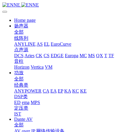
Home page
扬声器
全部
线阵列
ANYLINE
AS
EL
EuroCurve
点声源
DCS
Aries
CK
CS
EDGE
Europa
MC
MS
QX
T
TF
音柱
Horizon
Vertica
VM
功放
全部
经典类
ANYPOWER
CA
EA
EP
KA
KC
KE
DSP类
ED
ema
MPS
定压类
IST
Dante AV
全部
AV over IP 网络传输设备