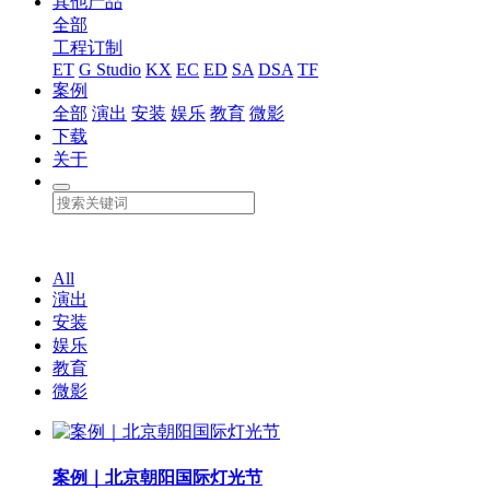
其他产品
全部
工程订制
ET
G Studio
KX
EC
ED
SA
DSA
TF
案例
全部
演出
安装
娱乐
教育
微影
下载
关于
All
演出
安装
娱乐
教育
微影
案例｜北京朝阳国际灯光节