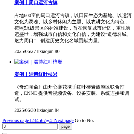
案例丨周口运河古镇
占地600亩的周口运河古镇，以田园生态为基地、以运河
文化为灵魂、以乡村休闲为主题、以农耕文化为特色，
按照5A级景区的标准建设，旨在恢复城市记忆，重现漕
运盛世，增强城市自信和文化自信，为建设“道德名城、
魅力周口”，创建历史文化名城贡献力量。
2025/06/27
lixiaojun
80
案例｜淄博红叶柿岩
《奇幻聊斋》由开心麻花携手红叶柿岩旅游区联合打
造，ENNE 提供音视频设备、设备安装、系统连接和调
试。
2025/06/30
lixiaojun
84
...
Previous page
1
2
3
4
5
6
7
41
Next page
Go to No.