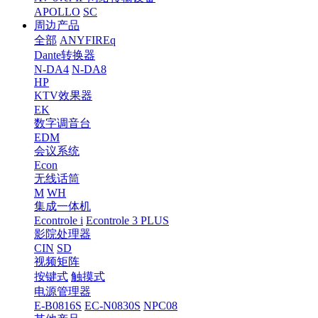
APOLLO
SC
周边产品
全部
ANYFIREq
Dante转换器
N-DA4
N-DA8
HP
KTV效果器
EK
数字调音台
EDM
会议系统
Econ
无线话筒
M
WH
集成一体机
Econtrole i
Econtrole 3 PLUS
影院处理器
CIN
SD
视频矩阵
按键式
触摸式
电源管理器
E-B0816S
EC-N0830S
NPC08