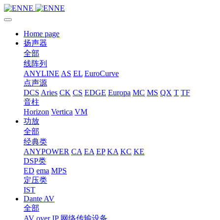
Home page
扬声器
全部
线阵列
ANYLINE
AS
EL
EuroCurve
点声源
DCS
Aries
CK
CS
EDGE
Europa
MC
MS
QX
T
TF
音柱
Horizon
Vertica
VM
功放
全部
经典类
ANYPOWER
CA
EA
EP
KA
KC
KE
DSP类
ED
ema
MPS
定压类
IST
Dante AV
全部
AV over IP 网络传输设备