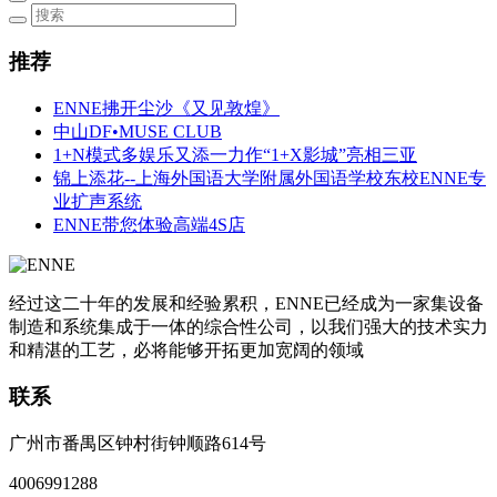
推荐
ENNE拂开尘沙《又见敦煌》
中山DF•MUSE CLUB
1+N模式多娱乐又添一力作“1+X影城”亮相三亚
锦上添花--上海外国语大学附属外国语学校东校ENNE专
业扩声系统
ENNE带您体验高端4S店
经过这二十年的发展和经验累积，ENNE已经成为一家集设备
制造和系统集成于一体的综合性公司，以我们强大的技术实力
和精湛的工艺，必将能够开拓更加宽阔的领域
联系
广州市番禺区钟村街钟顺路614号
4006991288