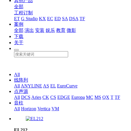
其他产品
全部
工程订制
ET
G Studio
KX
EC
ED
SA
DSA
TF
案例
全部
演出
安装
娱乐
教育
微影
下载
关于
All
线阵列
All
ANYLINE
AS
EL
EuroCurve
点声源
All
DCS
Aries
CK
CS
EDGE
Europa
MC
MS
QX
T
TF
音柱
All
Horizon
Vertica
VM
EL212