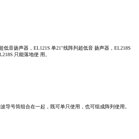
列超低音扬声器，EL121S 单21"线阵列超低音 扬声器，EL218S
L218S 只能落地使 用。
算的波导号筒组合在一起，既可单只使用，也可组成阵列使用。