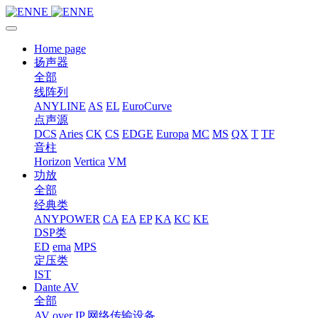
Home page
扬声器
全部
线阵列
ANYLINE
AS
EL
EuroCurve
点声源
DCS
Aries
CK
CS
EDGE
Europa
MC
MS
QX
T
TF
音柱
Horizon
Vertica
VM
功放
全部
经典类
ANYPOWER
CA
EA
EP
KA
KC
KE
DSP类
ED
ema
MPS
定压类
IST
Dante AV
全部
AV over IP 网络传输设备