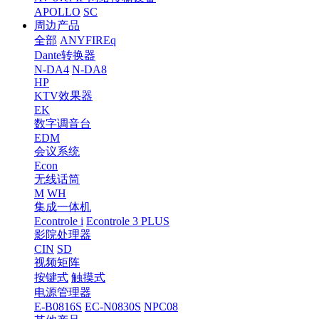
APOLLO
SC
周边产品
全部
ANYFIREq
Dante转换器
N-DA4
N-DA8
HP
KTV效果器
EK
数字调音台
EDM
会议系统
Econ
无线话筒
M
WH
集成一体机
Econtrole i
Econtrole 3 PLUS
影院处理器
CIN
SD
视频矩阵
按键式
触摸式
电源管理器
E-B0816S
EC-N0830S
NPC08