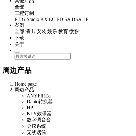
其他产品
全部
工程订制
ET
G Studio
KX
EC
ED
SA
DSA
TF
案例
全部
演出
安装
娱乐
教育
微影
下载
关于
周边产品
Home page
周边产品
ANYFIREq
Dante转换器
HP
KTV效果器
数字调音台
会议系统
无线话筒