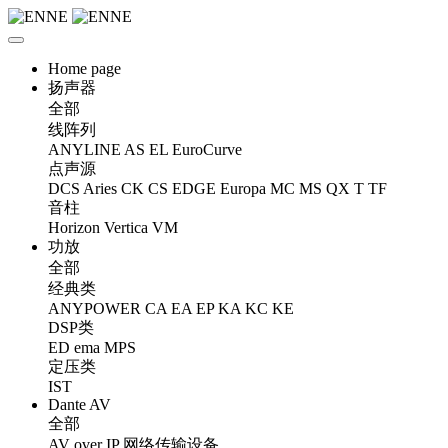
Home page
扬声器
全部
线阵列
ANYLINE
AS
EL
EuroCurve
点声源
DCS
Aries
CK
CS
EDGE
Europa
MC
MS
QX
T
TF
音柱
Horizon
Vertica
VM
功放
全部
经典类
ANYPOWER
CA
EA
EP
KA
KC
KE
DSP类
ED
ema
MPS
定压类
IST
Dante AV
全部
AV over IP 网络传输设备