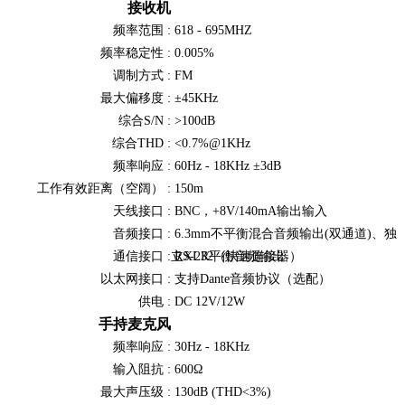
接收机
频率范围 :
618 - 695MHZ
频率稳定性 :
0.005%
调制方式 :
FM
最大偏移度 :
±45KHz
综合S/N :
>100dB
综合THD :
<0.7%@1KHz
频率响应 :
60Hz - 18KHz ±3dB
工作有效距离（空阔） :
150m
天线接口 :
BNC，+8V/140mA输出输入
音频接口 :
6.3mm不平衡混合音频输出(双通道)、独
通信接口 :
立XLR平衡音频输出
RS-232（快速连接器）
以太网接口 :
支持Dante音频协议（选配）
供电 :
DC 12V/12W
手持麦克风
频率响应 :
30Hz - 18KHz
输入阻抗 :
600Ω
最大声压级 :
130dB (THD<3%)