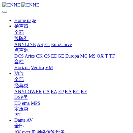
Home page
扬声器
全部
线阵列
ANYLINE
AS
EL
EuroCurve
点声源
DCS
Aries
CK
CS
EDGE
Europa
MC
MS
QX
T
TF
音柱
Horizon
Vertica
VM
功放
全部
经典类
ANYPOWER
CA
EA
EP
KA
KC
KE
DSP类
ED
ema
MPS
定压类
IST
Dante AV
全部
AV over IP 网络传输设备