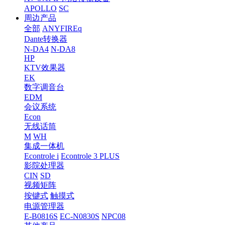
APOLLO
SC
周边产品
全部
ANYFIREq
Dante转换器
N-DA4
N-DA8
HP
KTV效果器
EK
数字调音台
EDM
会议系统
Econ
无线话筒
M
WH
集成一体机
Econtrole i
Econtrole 3 PLUS
影院处理器
CIN
SD
视频矩阵
按键式
触摸式
电源管理器
E-B0816S
EC-N0830S
NPC08