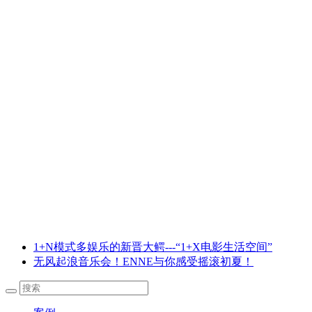
1+N模式多娱乐的新晋大鳄---“1+X电影生活空间”
无风起浪音乐会！ENNE与你感受摇滚初夏！