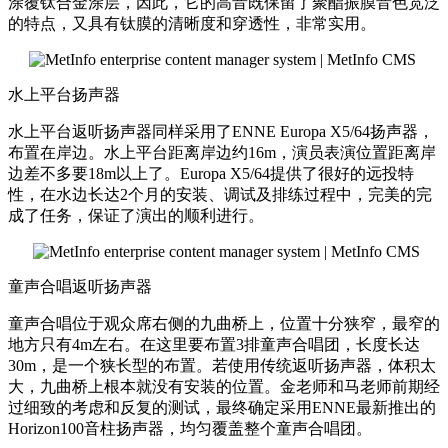
涂覆钛合金涂层，因此，它的高音既保留了聚酯振膜音色宽泛
的特点，又具有钛膜的清晰度和穿透性，非常实用。
水上平台扬声器
水上平台返听扬声器同样采用了ENNE Europa X5/64扬声器，
布置在岸边。水上平台距离岸边约16m，演员表演位置距离岸
边差不多要18m以上了。Europa X5/64提供了很好的远投特
性，在水边长达2个月的安装、调试及排练过程中，完美的完
成了任务，保证了演出的顺利进行。
童声合唱返听扬声器
童声合唱位于观众席右侧的九曲桥上，位置十分狭窄，最窄的
地方只有4m左右。在这里要布置3排童声合唱团，长度长达
30m，是一个狭长型的布置。若使用传统返听扬声器，体积太
大，九曲桥上根本就没有安装的位置。金老师和马老师前期经
过细致的考虑和反复的测试，最终确定采用ENNE最新推出的
Horizon100音柱扬声器，均匀覆盖整个童声合唱团。