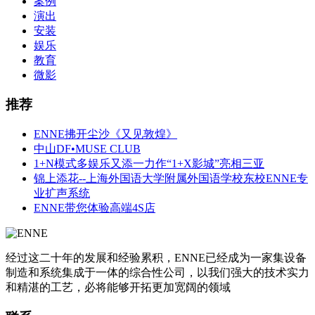
案例
演出
安装
娱乐
教育
微影
推荐
ENNE拂开尘沙《又见敦煌》
中山DF•MUSE CLUB
1+N模式多娱乐又添一力作“1+X影城”亮相三亚
锦上添花--上海外国语大学附属外国语学校东校ENNE专
业扩声系统
ENNE带您体验高端4S店
经过这二十年的发展和经验累积，ENNE已经成为一家集设备
制造和系统集成于一体的综合性公司，以我们强大的技术实力
和精湛的工艺，必将能够开拓更加宽阔的领域