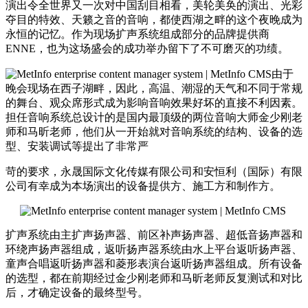
演出令全世界又一次对中国刮目相看，美轮美奂的演出、光彩
夺目的特效、天籁之音的音响，都使西湖之畔的这个夜晚成为
永恒的记忆。作为现场扩声系统组成部分的品牌提供商
ENNE，也为这场盛会的成功举办留下了不可磨灭的功绩。
由于
晚会现场在西子湖畔，因此，高温、潮湿的天气和不同于常规
的舞台、观众席形式成为影响音响效果好坏的直接不利因素。
担任音响系统总设计的是国内最顶级的两位音响大师金少刚老
师和马昕老师，他们从一开始就对音响系统的结构、设备的选
型、安装调试等提出了非常严
苛的要求，永晟国际文化传媒有限公司和安恒利（国际）有限
公司有幸成为本场演出的设备提供方、施工方和制作方。
扩声系统由主扩声扬声器、前区补声扬声器、超低音扬声器和
环绕声扬声器组成，返听扬声器系统由水上平台返听扬声器、
童声合唱返听扬声器和菱形表演台返听扬声器组成。所有设备
的选型，都在前期经过金少刚老师和马昕老师反复测试和对比
后，才确定设备的最终型号。