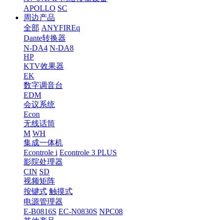
APOLLO
SC
周边产品
全部
ANYFIREq
Dante转换器
N-DA4
N-DA8
HP
KTV效果器
EK
数字调音台
EDM
会议系统
Econ
无线话筒
M
WH
集成一体机
Econtrole i
Econtrole 3 PLUS
影院处理器
CIN
SD
视频矩阵
按键式
触摸式
电源管理器
E-B0816S
EC-N0830S
NPC08