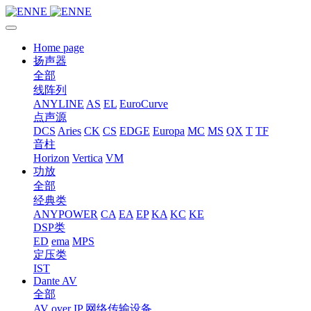
Home page
扬声器
全部
线阵列
ANYLINE
AS
EL
EuroCurve
点声源
DCS
Aries
CK
CS
EDGE
Europa
MC
MS
QX
T
TF
音柱
Horizon
Vertica
VM
功放
全部
经典类
ANYPOWER
CA
EA
EP
KA
KC
KE
DSP类
ED
ema
MPS
定压类
IST
Dante AV
全部
AV over IP 网络传输设备