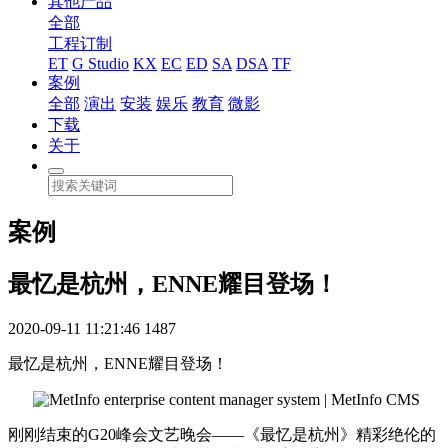
其他产品
全部
工程订制
ET
G Studio
KX
EC
ED
SA
DSA
TF
案例
全部
演出
安装
娱乐
教育
微影
下载
关于
案例
最忆是杭州，ENNE耀目登场！
2020-09-11 11:21:46
1487
最忆是杭州，ENNE耀目登场！
刚刚结束的G20峰会文艺晚会——《最忆是杭州》精彩绝伦的