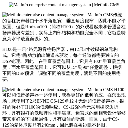
传统
的音柱扬声器由于水平角度宽，垂直角度很窄，因此不能水平
放置。但是Horizon100（简称H100）的外观看起来和普通音柱
扬声器没有差别，实际上内部结构和功能完全不同，它就是特
意为水平放置而设计的。
H100是一只4路无源音柱扬声器，由12只3寸钕磁钢单元构
成。它需4路功放输出通道来驱动，每个通道都需要独立的
DSP处理。因此，在垂直覆盖范围上，它具有100º 垂直覆盖角
度，而水平覆盖范围上，它可以从15º 到90º 任意调整，根据
不同的DSP预设，调整不同的覆盖角度，满足不同的使用需
要。
H100
可以和低音扬声器一起使用，获得更好的低频响应。在演出现
场，就使用了2只ENNE CS-12S单12寸无源超低音扬声器，很
好的弥补了H100的低频响应。CS-12S的单元采用橡胶边折
环，具有很好的低频弹性和丰满度。迷宫式的倒相管设计能够
带来更好的下限延展性，具有极佳的听感。而且，由于CS-
12S的箱体厚度只有240mm，因此装在桥边毫不起眼。