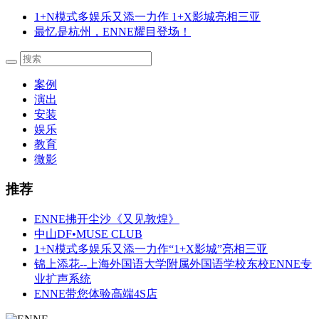
1+N模式多娱乐又添一力作 1+X影城亮相三亚
最忆是杭州，ENNE耀目登场！
案例
演出
安装
娱乐
教育
微影
推荐
ENNE拂开尘沙《又见敦煌》
中山DF•MUSE CLUB
1+N模式多娱乐又添一力作“1+X影城”亮相三亚
锦上添花--上海外国语大学附属外国语学校东校ENNE专
业扩声系统
ENNE带您体验高端4S店