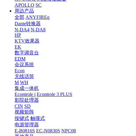
APOLLO
SC
周边产品
全部
ANYFIREq
Dante转换器
N-DA4
N-DA8
HP
KTV效果器
EK
数字调音台
EDM
会议系统
Econ
无线话筒
M
WH
集成一体机
Econtrole i
Econtrole 3 PLUS
影院处理器
CIN
SD
视频矩阵
按键式
触摸式
电源管理器
E-B0816S
EC-N0830S
NPC08