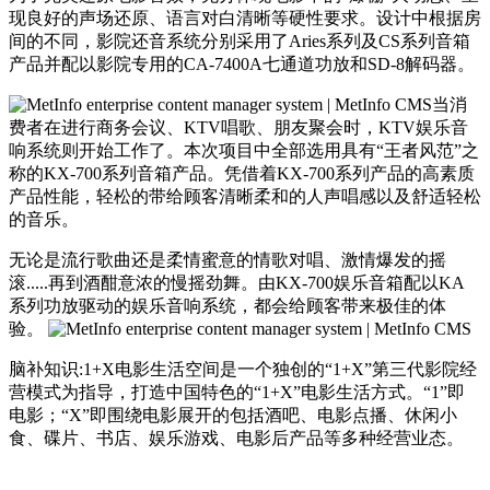
现良好的声场还原、语言对白清晰等硬性要求。设计中根据房
间的不同，影院还音系统分别采用了Aries系列及CS系列音箱
产品并配以影院专用的CA-7400A七通道功放和SD-8解码器。
当消
费者在进行商务会议、KTV唱歌、朋友聚会时，KTV娱乐音
响系统则开始工作了。本次项目中全部选用具有“王者风范”之
称的KX-700系列音箱产品。凭借着KX-700系列产品的高素质
产品性能，轻松的带给顾客清晰柔和的人声唱感以及舒适轻松
的音乐。
无论是流行歌曲还是柔情蜜意的情歌对唱、激情爆发的摇
滚.....再到酒酣意浓的慢摇劲舞。由KX-700娱乐音箱配以KA
系列功放驱动的娱乐音响系统，都会给顾客带来极佳的体
验。
脑补知识:1+X电影生活空间是一个独创的“1+X”第三代影院经
营模式为指导，打造中国特色的“1+X”电影生活方式。“1”即
电影；“X”即围绕电影展开的包括酒吧、电影点播、休闲小
食、碟片、书店、娱乐游戏、电影后产品等多种经营业态。