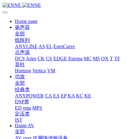
Home page
扬声器
全部
线阵列
ANYLINE
AS
EL
EuroCurve
点声源
DCS
Aries
CK
CS
EDGE
Europa
MC
MS
QX
T
TF
音柱
Horizon
Vertica
VM
功放
全部
经典类
ANYPOWER
CA
EA
EP
KA
KC
KE
DSP类
ED
ema
MPS
定压类
IST
Dante AV
全部
AV over IP 网络传输设备