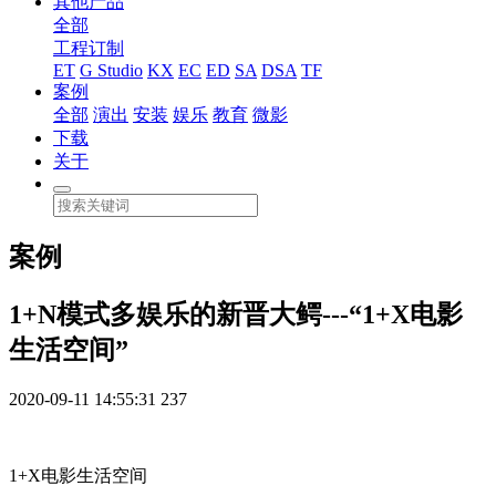
其他产品
全部
工程订制
ET
G Studio
KX
EC
ED
SA
DSA
TF
案例
全部
演出
安装
娱乐
教育
微影
下载
关于
案例
1+N模式多娱乐的新晋大鳄---“1+X电影
生活空间”
2020-09-11 14:55:31
237
1+X电影生活空间