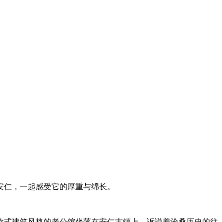
安仁，一起感受它的厚重与绵长。
欧式建筑风格的老公馆坐落在安仁古镇上，诉说着沧桑历史的往