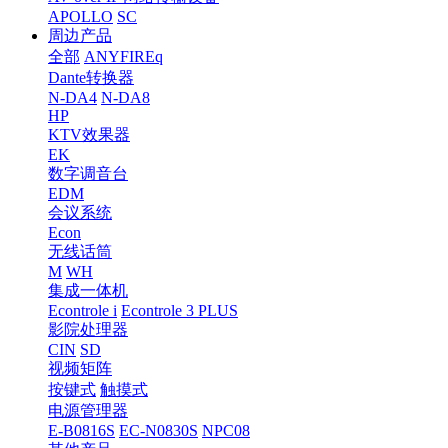
APOLLO
SC
周边产品
全部
ANYFIREq
Dante转换器
N-DA4
N-DA8
HP
KTV效果器
EK
数字调音台
EDM
会议系统
Econ
无线话筒
M
WH
集成一体机
Econtrole i
Econtrole 3 PLUS
影院处理器
CIN
SD
视频矩阵
按键式
触摸式
电源管理器
E-B0816S
EC-N0830S
NPC08