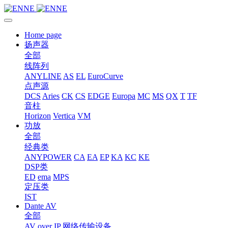
Home page
扬声器
全部
线阵列
ANYLINE
AS
EL
EuroCurve
点声源
DCS
Aries
CK
CS
EDGE
Europa
MC
MS
QX
T
TF
音柱
Horizon
Vertica
VM
功放
全部
经典类
ANYPOWER
CA
EA
EP
KA
KC
KE
DSP类
ED
ema
MPS
定压类
IST
Dante AV
全部
AV over IP 网络传输设备