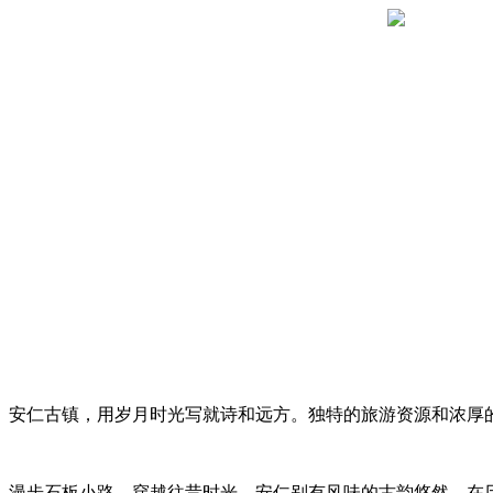
安仁古镇，用岁月时光写就诗和远方。独特的旅游资源和浓厚
漫步石板小路，穿越往昔时光，安仁别有风味的古韵悠然，在