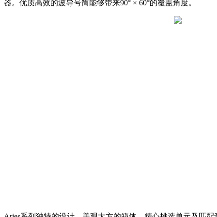
器。优质高效的波导号筒能够带来90° × 60°的覆盖角度。
Aries系列独特的设计、美观大方的箱体、精心挑选单元及匹