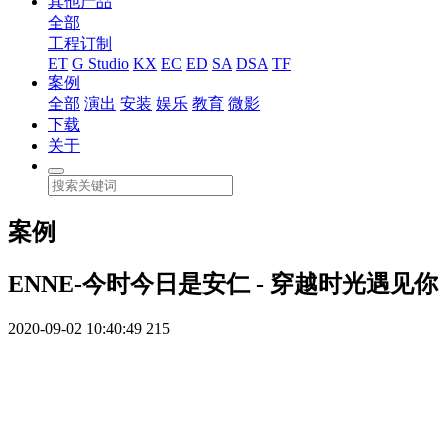
其他产品
全部
工程订制
ET
G Studio
KX
EC
ED
SA
DSA
TF
案例
全部
演出
安装
娱乐
教育
微影
下载
关于
案例
ENNE-今时今日是安仁 - 穿越时光遇见你
2020-09-02 10:40:49
215