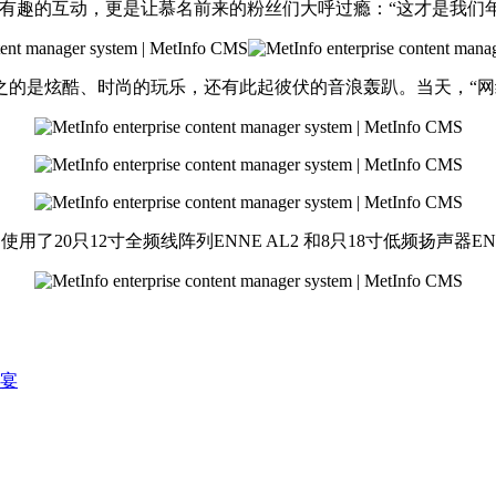
新有趣的互动，更是让慕名前来的粉丝们大呼过瘾：“这才是我们年
之的是炫酷、时尚的玩乐，还有此起彼伏的音浪轰趴。当天，“网
用了20只12寸全频线阵列ENNE AL2 和8只18寸低频扬声器E
晚宴