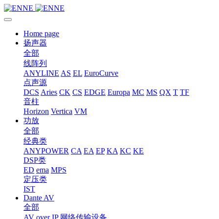
Home page
扬声器
全部
线阵列
ANYLINE
AS
EL
EuroCurve
点声源
DCS
Aries
CK
CS
EDGE
Europa
MC
MS
QX
T
TF
音柱
Horizon
Vertica
VM
功放
全部
经典类
ANYPOWER
CA
EA
EP
KA
KC
KE
DSP类
ED
ema
MPS
定压类
IST
Dante AV
全部
AV over IP 网络传输设备