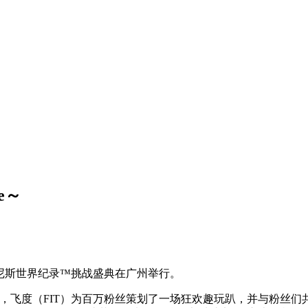
e～
粉丝吉尼斯世界纪录™挑战盛典在广州举行。
，飞度（FIT）为百万粉丝策划了一场狂欢趣玩趴，并与粉丝们共