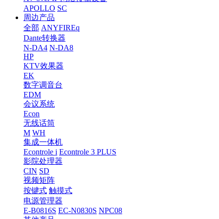
APOLLO
SC
周边产品
全部
ANYFIREq
Dante转换器
N-DA4
N-DA8
HP
KTV效果器
EK
数字调音台
EDM
会议系统
Econ
无线话筒
M
WH
集成一体机
Econtrole i
Econtrole 3 PLUS
影院处理器
CIN
SD
视频矩阵
按键式
触摸式
电源管理器
E-B0816S
EC-N0830S
NPC08