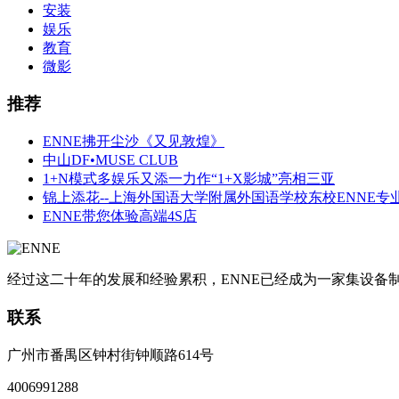
安装
娱乐
教育
微影
推荐
ENNE拂开尘沙《又见敦煌》
中山DF•MUSE CLUB
1+N模式多娱乐又添一力作“1+X影城”亮相三亚
锦上添花--上海外国语大学附属外国语学校东校ENNE专
ENNE带您体验高端4S店
经过这二十年的发展和经验累积，ENNE已经成为一家集设
联系
广州市番禺区钟村街钟顺路614号
4006991288