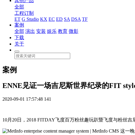
其他产品
全部
工程订制
ET
G Studio
KX
EC
ED
SA
DSA
TF
案例
全部
演出
安装
娱乐
教育
微影
下载
关于
案例
ENNE见证一场吉尼斯世界纪录的FIT styl
2020-09-01 17:57:48
141
10月20日，2018 FITDAY飞度百万粉丝趣玩趴暨飞度与
这一晚