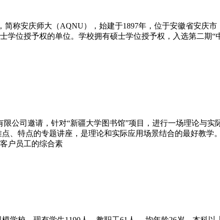
versity），简称安庆师大（AQNU），始建于1897年，位于
士学位授予权的单位。学校拥有硕士学位授予权，入选第二期“中
术有限公司邀请，针对“新疆大学图书馆”项目，进行一场理论与
难点、特点的专题讲座，是理论和实际应用场景结合的最好教学
客户员工的综合素
规模学校，现有学生1190人，教职工61人,，均年龄26岁，本