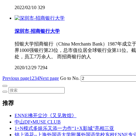
2022/02/10
329
深圳市-招商银行大学
招银大学招商银行（China Merchants Bank
界1000强银行第23位，总市值位居全球银行业第11位。
处，员工7万余人。 而招商银行的人
2020/12/29
7294
Previous page
1
2
3
4
Next page
Go to No.
推荐
ENNE拂开尘沙《又见敦煌》
中山DF•MUSE CLUB
1+N模式多娱乐又添一力作“1+X影城”亮相三亚
锦上添花--上海外国语大学附属外国语学校东校ENNE专