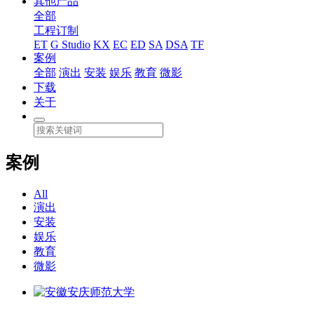
其他产品
全部
工程订制
ET
G Studio
KX
EC
ED
SA
DSA
TF
案例
全部
演出
安装
娱乐
教育
微影
下载
关于
案例
All
演出
安装
娱乐
教育
微影