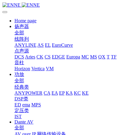
Home page
扬声器
全部
线阵列
ANYLINE
AS
EL
EuroCurve
点声源
DCS
Aries
CK
CS
EDGE
Europa
MC
MS
QX
T
TF
音柱
Horizon
Vertica
VM
功放
全部
经典类
ANYPOWER
CA
EA
EP
KA
KC
KE
DSP类
ED
ema
MPS
定压类
IST
Dante AV
全部
AV over IP 网络传输设备