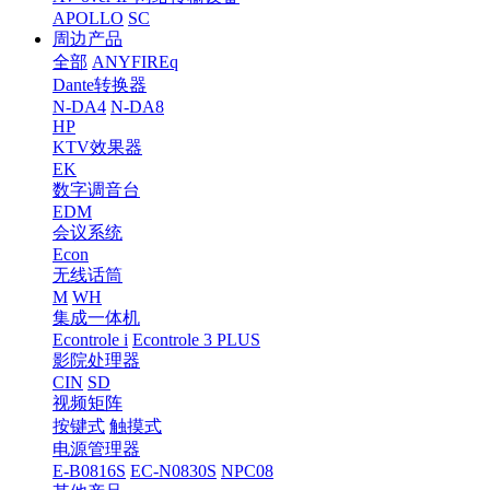
APOLLO
SC
周边产品
全部
ANYFIREq
Dante转换器
N-DA4
N-DA8
HP
KTV效果器
EK
数字调音台
EDM
会议系统
Econ
无线话筒
M
WH
集成一体机
Econtrole i
Econtrole 3 PLUS
影院处理器
CIN
SD
视频矩阵
按键式
触摸式
电源管理器
E-B0816S
EC-N0830S
NPC08