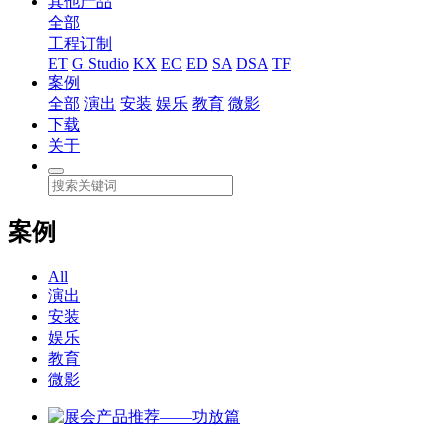
其他产品
全部
工程订制
ET
G Studio
KX
EC
ED
SA
DSA
TF
案例
全部
演出
安装
娱乐
教育
微影
下载
关于
案例
All
演出
安装
娱乐
教育
微影