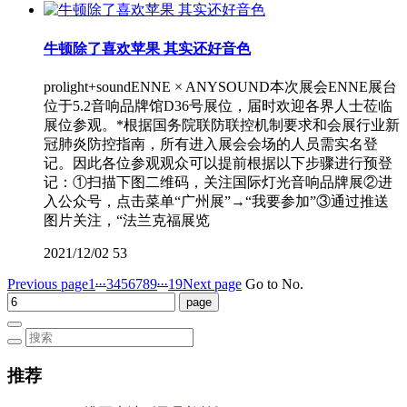
牛顿除了喜欢苹果 其实还好音色
prolight+soundENNE × ANYSOUND本次展会ENNE展台
位于5.2音响品牌馆D36号展位，届时欢迎各界人士莅临
展位参观。*根据国务院联防联控机制要求和会展行业新
冠肺炎防控指南，所有进入展会会场的人员需实名登
记。因此各位参观观众可以提前根据以下步骤进行预登
记：①扫描下图二维码，关注国际灯光音响品牌展②进
入公众号，点击菜单“广州展”→“我要参加”③通过推送
图片关注，“法兰克福展览
2021/12/02
53
...
...
Previous page
1
3
4
5
6
7
8
9
19
Next page
Go to No.
推荐