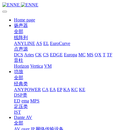
Home page
扬声器
全部
线阵列
ANYLINE
AS
EL
EuroCurve
点声源
DCS
Aries
CK
CS
EDGE
Europa
MC
MS
QX
T
TF
音柱
Horizon
Vertica
VM
功放
全部
经典类
ANYPOWER
CA
EA
EP
KA
KC
KE
DSP类
ED
ema
MPS
定压类
IST
Dante AV
全部
AV over IP 网络传输设备