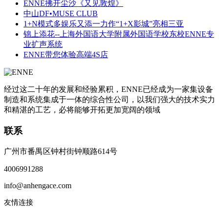
ENNE拂开尘沙《又见敦煌》
中山DF•MUSE CLUB
1+N模式多娱乐又添一力作“1+X影城”亮相三亚
锦上添花--上海外国语大学附属外国语学校东校ENNE专
业扩声系统
ENNE带您体验高端4S店
经过这二十年的发展和经验累积，ENNE已经成为一家集设备
制造和系统集成于一体的综合性公司，以我们强大的技术实力
和精湛的工艺，必将能够开拓更加宽阔的领域
联系
广州市番禺区钟村街钟顺路614号
4006991288
info@anhengace.com
友情连接
www.enneinc.com