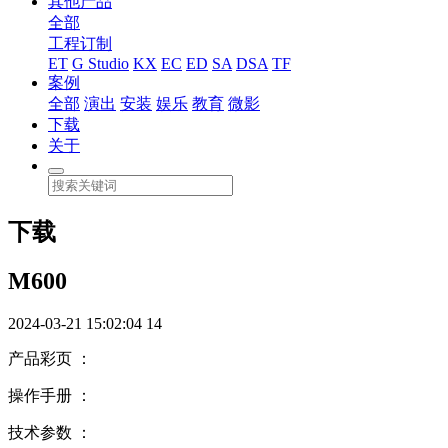
其他产品
全部
工程订制
ET
G Studio
KX
EC
ED
SA
DSA
TF
案例
全部
演出
安装
娱乐
教育
微影
下载
关于
下载
M600
2024-03-21 15:02:04
14
产品彩页 ：
操作手册 ：
技术参数 ：