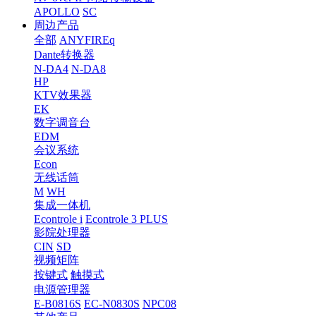
APOLLO
SC
周边产品
全部
ANYFIREq
Dante转换器
N-DA4
N-DA8
HP
KTV效果器
EK
数字调音台
EDM
会议系统
Econ
无线话筒
M
WH
集成一体机
Econtrole i
Econtrole 3 PLUS
影院处理器
CIN
SD
视频矩阵
按键式
触摸式
电源管理器
E-B0816S
EC-N0830S
NPC08