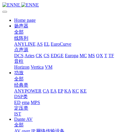
Home page
扬声器
全部
线阵列
ANYLINE
AS
EL
EuroCurve
点声源
DCS
Aries
CK
CS
EDGE
Europa
MC
MS
QX
T
TF
音柱
Horizon
Vertica
VM
功放
全部
经典类
ANYPOWER
CA
EA
EP
KA
KC
KE
DSP类
ED
ema
MPS
定压类
IST
Dante AV
全部
AV over IP 网络传输设备