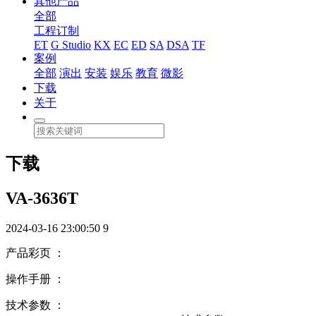
其他产品
全部
工程订制
ET
G Studio
KX
EC
ED
SA
DSA
TF
案例
全部
演出
安装
娱乐
教育
微影
下载
关于
下载
VA-3636T
2024-03-16 23:00:50
9
产品彩页 ：
操作手册 ：
技术参数 ：