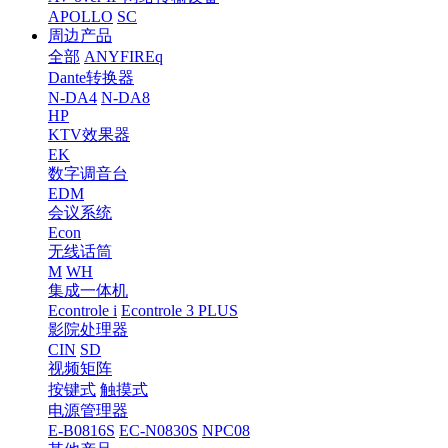
APOLLO
SC
周边产品
全部
ANYFIREq
Dante转换器
N-DA4
N-DA8
HP
KTV效果器
EK
数字调音台
EDM
会议系统
Econ
无线话筒
M
WH
集成一体机
Econtrole i
Econtrole 3 PLUS
影院处理器
CIN
SD
视频矩阵
按键式
触摸式
电源管理器
E-B0816S
EC-N0830S
NPC08