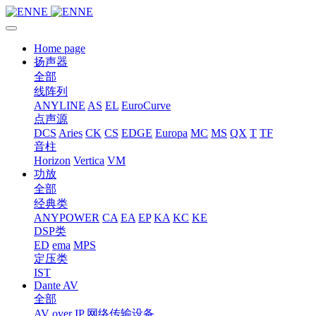
Home page
扬声器
全部
线阵列
ANYLINE
AS
EL
EuroCurve
点声源
DCS
Aries
CK
CS
EDGE
Europa
MC
MS
QX
T
TF
音柱
Horizon
Vertica
VM
功放
全部
经典类
ANYPOWER
CA
EA
EP
KA
KC
KE
DSP类
ED
ema
MPS
定压类
IST
Dante AV
全部
AV over IP 网络传输设备